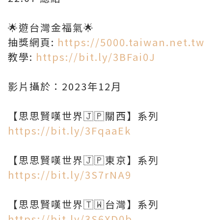
🌟遊台灣金福氣🌟
抽獎網頁:
https://5000.taiwan.net.tw
教學:
https://bit.ly/3BFai0J
影片攝於：2023年12月
https://bit.ly/3FqaaEk
https://bit.ly/3S7rNA9
https://bit.ly/3S6XD0b