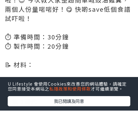
兩個人份量啱啱好！😋 快啲save低個食譜
試吓啦！
⏱️ 準備時間：30分鐘
⏱️ 製作時間：20分鐘
📝 材料：
雞翼 12隻
U Lifestyle 會使用Cookies來改善您的網站體驗，請確定
您同意接受本網站之
私隱政策和使用條款
才可繼續瀏覽。
生抽 1湯匙
老抽 3湯匙
我已閱讀及同意
老薑 6-8片
蔥 2條
蒜頭 2粒 (切片)