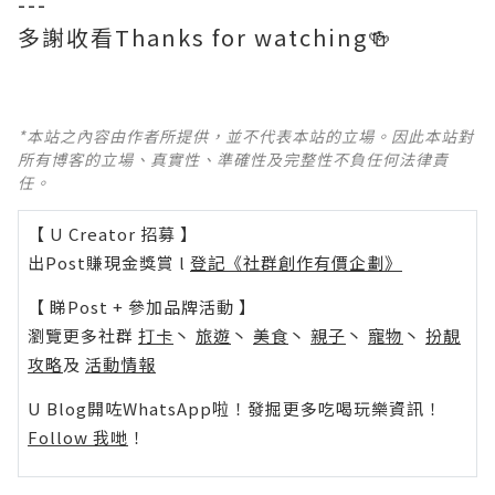
---
多謝收看Thanks for watching🍻
*本站之內容由作者所提供，並不代表本站的立場。因此本站對
所有博客的立場、真實性、準確性及完整性不負任何法律責
任。
【 U Creator 招募 】
出Post賺現金獎賞 l
登記《社群創作有價企劃》
【 睇Post + 參加品牌活動 】
瀏覽更多社群
打卡
丶
旅遊
丶
美食
丶
親子
丶
寵物
丶
扮靚
攻略
及
活動情報
U Blog開咗WhatsApp啦！發掘更多吃喝玩樂資訊！
Follow 我哋
！