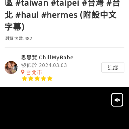
區 #taiwan #taipei #台灣 #台
北 #haul #hermes (附設中文
字幕)
瀏覽次數:482
思思賢 ChillMyBabe
發佈於 2024.03.03
追蹤
台北市
Video
Player
HD