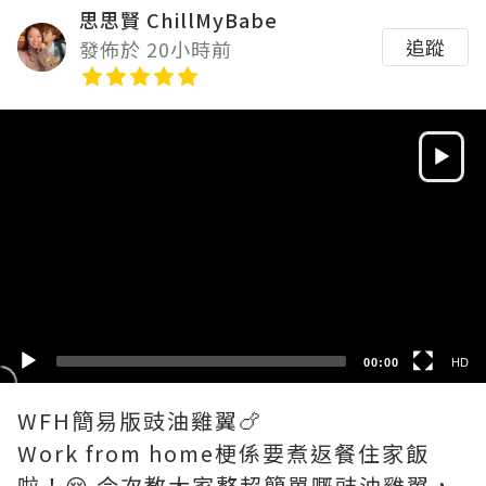
思思賢 ChillMyBabe
追蹤
發佈於 20小時前
Video
Player
HD
SD
00:00
HD
WFH簡易版豉油雞翼🍗
Work from home梗係要煮返餐住家飯
啦！😌 今次教大家整超簡單嘅豉油雞翼，