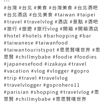
---
#台灣 #台北 #美食 #台灣美食 #台北酒吧
#台北酒店 #台北美食 #taiwan #taipei
#travel #travelvlog #酒店 #景點 #酒吧
#旅行 #旅遊 #旅行vlog #開箱 #開箱酒店
#hotel #hotels #barhopping #bar
#taiwanese #taiwanfood
#taiwantouristspot #思思賢嘆世界 #思
思賢 #chillmybabe #foodie #foodies
#japanesefood #izakaya #travel
#vacation #vlog #vlogger #gopro
#trip #travel #travelvlog
#travelvlogger #goprohero11
#parisian #shopping #travelvlog #思
思賢 #chillmybabe #思思賢嘆世界