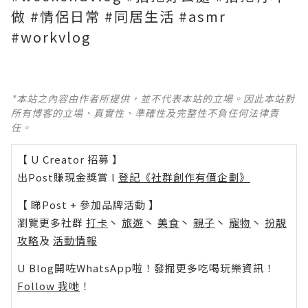
做 #情侶日常 #同居生活 #asmr
#workvlog
*本站之內容由作者所提供，並不代表本站的立場。因此本站對
所有博客的立場、真實性、準確性及完整性不負任何法律責
任。
【 U Creator 招募 】
出Post賺現金獎賞 l
登記《社群創作有價企劃》
【 睇Post + 參加品牌活動 】
瀏覽更多社群
打卡
丶
旅遊
丶
美食
丶
親子
丶
寵物
丶
扮靚
攻略
及
活動情報
U Blog開咗WhatsApp啦！發掘更多吃喝玩樂資訊！
Follow 我哋
！