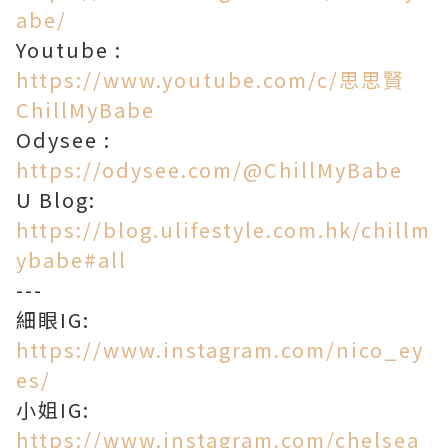
abe/​
Youtube :
https://www.youtube.com/c/思思賢
ChillMyBabe
Odysee :
https://odysee.com/@ChillMyBabe
U Blog:
https://blog.ulifestyle.com.hk/chillm
ybabe#all
---
細眼IG:
https://www.instagram.com/nico_ey
es/
小姐IG:
https://www.instagram.com/chelsea