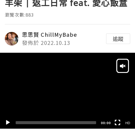
羊架 | 返工日常 feat. 愛心飯盒
瀏覽次數:883
思思賢 ChillMyBabe
追蹤
發佈於 2022.10.13
Video
Player
HD
SD
00:00
HD