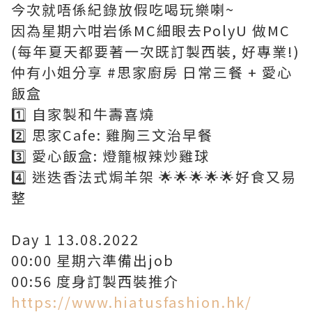
今次就唔係紀錄放假吃喝玩樂喇~
因為星期六咁岩係MC細眼去PolyU 做MC
(每年夏天都要著一次既訂製西裝, 好專業!)
仲有小姐分享 #思家廚房 日常三餐 + 愛心
飯盒
1️⃣ 自家製和牛壽喜燒
2️⃣ 思家Cafe: 雞胸三文治早餐
3️⃣ 愛心飯盒: 燈籠椒辣炒雞球
4️⃣ 迷迭香法式焗羊架 🌟🌟🌟🌟🌟好食又易
整
Day 1 13.08.2022
00:00 星期六準備出job
00:56 度身訂製西裝推介
https://www.hiatusfashion.hk/