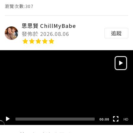
瀏覽次數:307
思思賢 ChillMyBabe
追蹤
發佈於 2026.08.06
Video
Player
HD
SD
00:00
HD