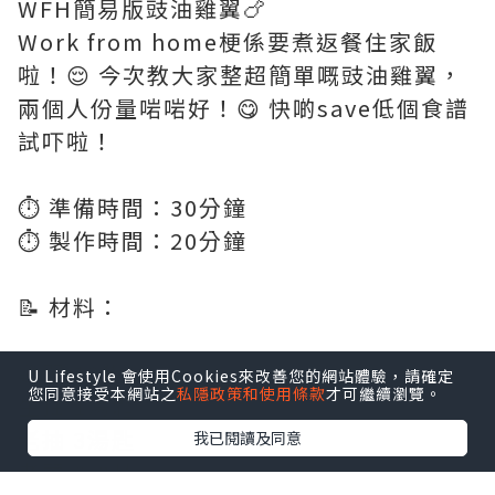
WFH簡易版豉油雞翼🍗
Work from home梗係要煮返餐住家飯
啦！😌 今次教大家整超簡單嘅豉油雞翼，
兩個人份量啱啱好！😋 快啲save低個食譜
試吓啦！
⏱️ 準備時間：30分鐘
⏱️ 製作時間：20分鐘
📝 材料：
雞翼 12隻
U Lifestyle 會使用Cookies來改善您的網站體驗，請確定
您同意接受本網站之
私隱政策和使用條款
才可繼續瀏覽。
生抽 1湯匙
老抽 3湯匙
我已閱讀及同意
老薑 6-8片