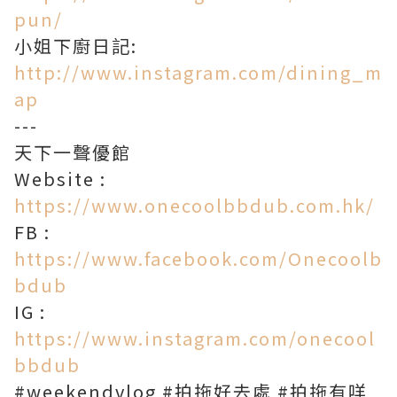
pun/
小姐下廚日記:
http://www.instagram.com/dining_m
ap
---
天下一聲優館
Website :
https://www.onecoolbbdub.com.hk/​
FB :
https://www.facebook.com/Onecoolb
bdub​
IG :
https://www.instagram.com/onecool
bbdub​
#weekendvlog #拍拖好去處 #拍拖有咩