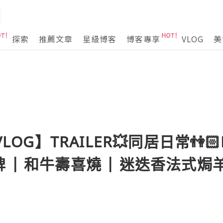
探索
推薦文章
星級博客
博客專享
VLOG
美
VLOG】TRAILER💥同居日常👫
 | 和牛壽喜燒 | 迷迭香法式焗羊