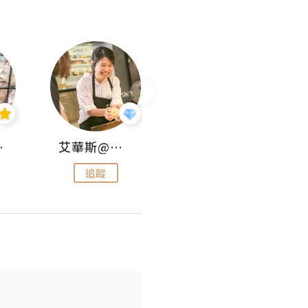
jojo
艾華斯@鄭大小姐工房
KEEP MY FAITH
追蹤
追蹤