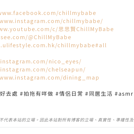
www.facebook.com/chillmybabe​
/www.instagram.com/chillmybabe/​
www.youtube.com/c/思思賢ChillMyBabe
ysee.com/@ChillMyBabe
.ulifestyle.com.hk/chillmybabe#all
.instagram.com/nico_eyes/
.instagram.com/chelseapun/
/www.instagram.com/dining_map
拍拖好去處 #拍拖有咩做 #情侶日常 #同居生活 #asmr #
並不代表本站的立場。因此本站對所有博客的立場、真實性、準確性