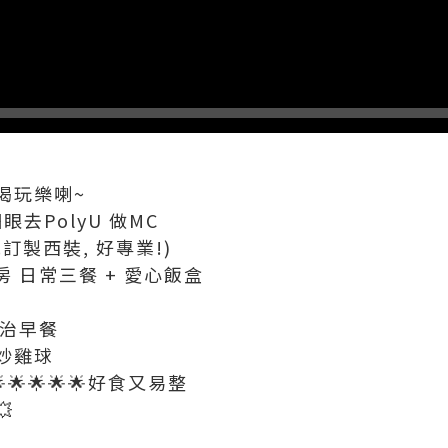
喝玩樂喇~
去PolyU 做MC
訂製西裝, 好專業!)
 日常三餐 + 愛心飯盒
三文治早餐
辣炒雞球
🌟🌟🌟🌟好食又易整
