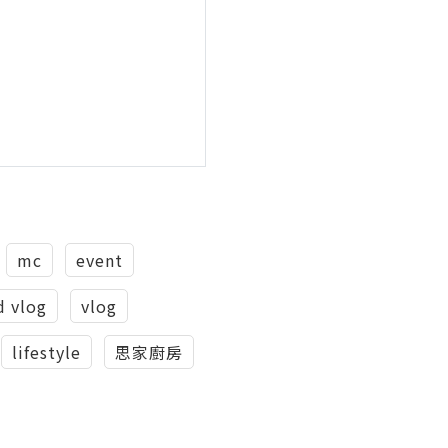
mc
event
 vlog
vlog
lifestyle
思家廚房