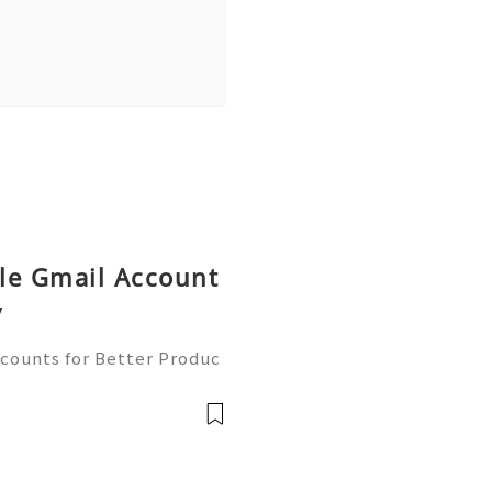
le Gmail Account
y
counts for Better Produc
✨── 💥──💥──💥── 🎊✨
 to contact us anytime for
available 2