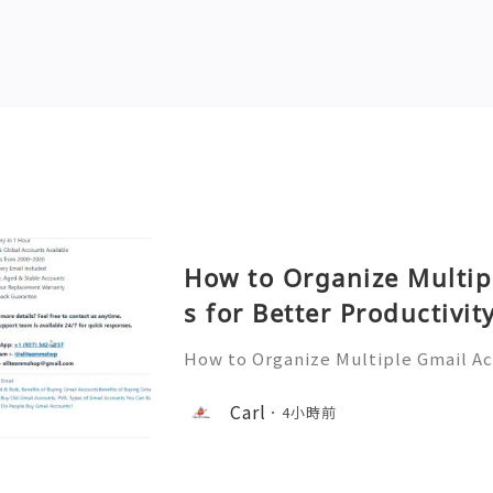
How to Organize Multip
s for Better Productivit
How to Organize Multiple Gmail Ac
tivity 🎊✨💥── 💥── 💥── 🎊
💥 ❓ Have any questions? Feel free
Carl
4小時前
assistance! ➥ Our support team is 