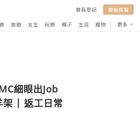
會員登記
開始撰寫
食
旅遊
女生
玩樂
親子
生活
寵物
行山
更多
打卡
MC細眼出Job
架 | 返工日常