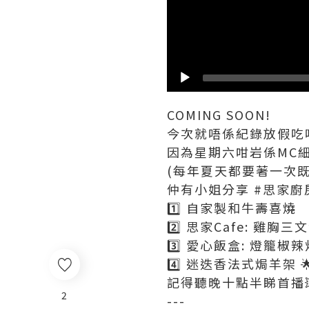
COMING SOON!
今次就唔係紀錄放假吃
因為星期六咁岩係MC細眼
(每年夏天都要著一次既
仲有小姐分享 #思家廚房
1️⃣ 自家製和牛壽喜燒
2️⃣ 思家Cafe: 雞胸
3️⃣ 愛心飯盒: 燈籠椒
4️⃣ 迷迭香法式焗羊架 
記得聽晚十點半睇首播
2
---