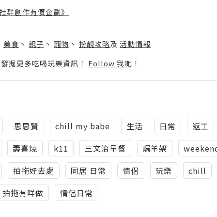
社群創作有價企劃》
】
丶
美食
丶
親子
丶
寵物
丶
扮靚攻略
及
活動情報
p啦！發掘更多吃喝玩樂資訊！
Follow 我哋
！
思思賢
chill my babe
生活
日常
返工
壽喜燒
k11
三文治早餐
焗羊架
weekend
拍拖好去處
同居 日常
情侶
玩樂
chill
拍拖有咩做
情侶日常