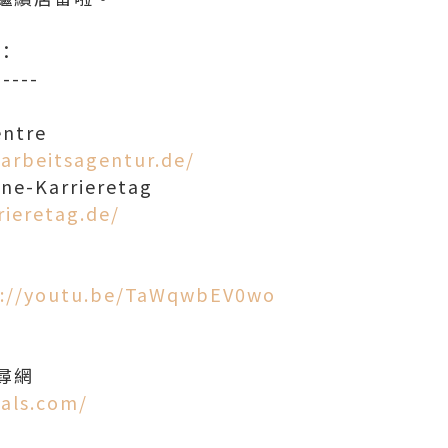
：
-----
ntre
.arbeitsagentur.de/
-Karrieretag
rieretag.de/
》
s://youtu.be/TaWqwbEV0wo
尋網
tals.com/