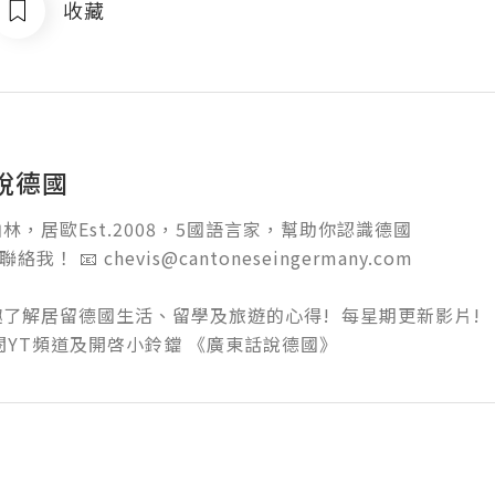
收藏
說德國
林，居歐Est.2008，5國語言家，幫助你認識德國

絡我！ 📧 chevis@cantoneseingermany.com

了解居留德國生活、留學及旅遊的心得!  每星期更新影片!

閱YT頻道及開啓小鈴鐺 《廣東話說德國》