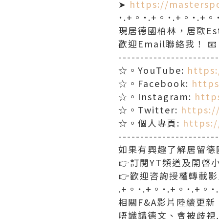
➤
https://mastersp
˙.+。˙.+。˙.+。˙.+。
現居德國柏林，居歐Es
歡迎Email聯絡我！ 📧 c
----------------------
☆。YouTube:
https
☆。Facebook:
http
☆。Instagram:
http
☆。Twitter:
https:
☆。個人專頁:
https:
----------------------
如果有興趣了解居留德
👉訂閱YT頻道及開啓
👉歡迎咨詢授權轉載
.+。˙.+。˙.+。˙.+。˙
相關F&A影片陸續更
唔識講德文、會被歧視,