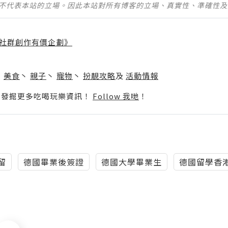
並不代表本站的立場。因此本站對所有博客的立場、真實性、準確性
社群創作有價企劃》
】
丶
美食
丶
親子
丶
寵物
丶
扮靚攻略
及
活動情報
p啦！發掘更多吃喝玩樂資訊！
Follow 我哋
！
留
德國畢業後簽證
德國大學畢業生
德國留學香