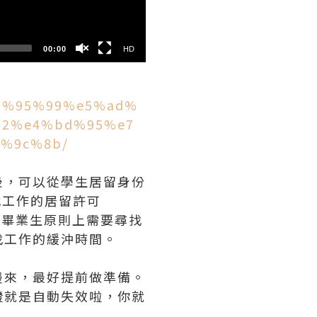
00:00
HD
e7%95%99%e5%ad%
82%e4%bd%95%e7
%9c%8b/
後，可以從學生居留身份
換為尋找工作的居留許可
18個月。畢業生原則上需要尋找
找工作的緩沖時間。
慢來，最好提前做準備。
證就是自動失效啦，你就