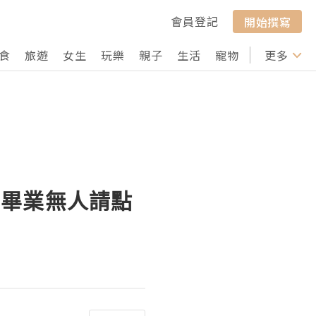
會員登記
開始撰寫
食
旅遊
女生
玩樂
親子
生活
寵物
行山
更多
打卡
難畢業無人請點