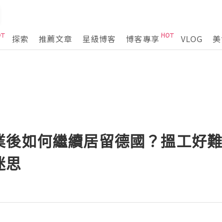
探索
推薦文章
星級博客
博客專享
VLOG
美
業後如何繼續居留德國？搵工好
迷思