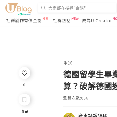
社群創作有價企劃
社群熱話
成為U Creator
生活
德國留學生畢
算？破解德國
0
0
瀏覽次數:856
收藏
收藏
廣東話說德國