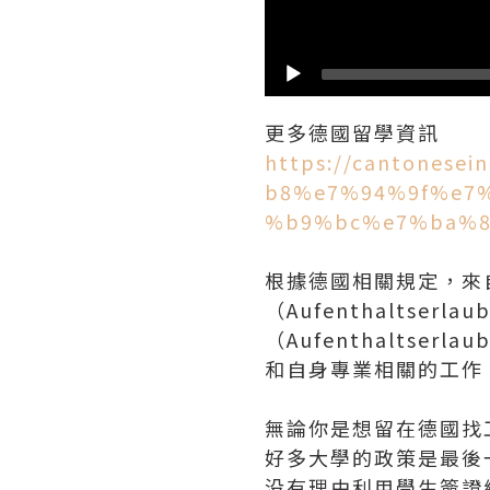
https://cantone
b8%e7%94%9f%e7
%b9%bc%e7%ba%8
根據德國相關規定，來
（Aufenthaltserl
（Aufenthaltser
和自身專業相關的工作
無論你是想留在德國找
好多大學的政策是最後
没有理由利用學生簽證