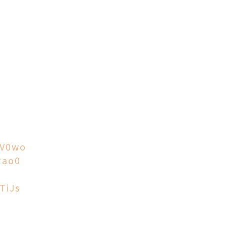
EV0wo
Rao0
TiJs