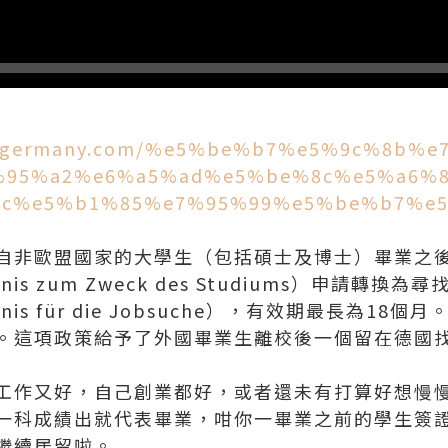
seingermany.com/%e5%be%b7%e5%9c%8b%
%95%a2%e6%a5%ad%e5%be%8c%e5%a6%
c%e5%b1%85%e7%95%99%e5%be%b7%e5
自非歐盟國家的大學生（包括碩士及博士）畢業之
aubnis zum Zweck des Studiums）申請轉
laubnis für die Jobsuche），有效期最長為
。這項政策給予了外國畢業生離校後一個留在德國
工作又好，自己創業都好，或者還未有打算好想慢
一科成績出就代表畢業，咁你一畢業之前的學生簽
繼續居留啦。