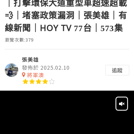
｜打擊環保大道重型車超速超載
💨｜堵塞政策漏洞｜張美雄｜有
線新聞｜HOY TV 77台｜573集
瀏覽次數:379
張美雄
發佈於 2025.02.10
追蹤
將軍澳
Video
Player
HD