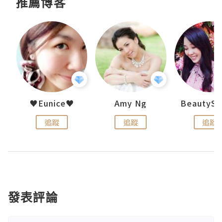
推薦博客
h 夏沫
♥Eunice♥
Amy Ng
追蹤
追蹤
追蹤
發表評論