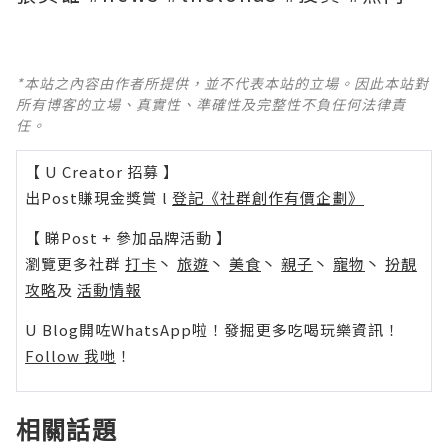
*本站之內容由作者所提供，並不代表本站的立場。因此本站對
所有博客的立場、真實性、準確性及完整性不負任何法律責
任。
【 U Creator 招募 】
出Post賺現金獎賞 l
登記《社群創作有價企劃》
【 睇Post + 參加品牌活動 】
瀏覽更多社群
打卡
丶
旅遊
丶
美食
丶
親子
丶
寵物
丶
扮靚
攻略
及
活動情報
U Blog開咗WhatsApp啦！發掘更多吃喝玩樂資訊！
Follow 我哋
！
相關話題