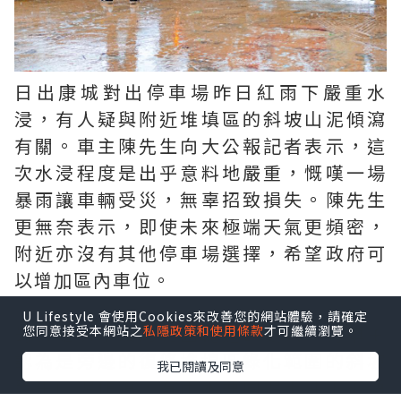
日出康城對出停車場昨日紅雨下嚴重水
浸，有人疑與附近堆填區的斜坡山泥傾瀉
有關。車主陳先生向大公報記者表示，這
次水浸程度是出乎意料地嚴重，慨嘆一場
暴雨讓車輛受災，無辜招致損失。陳先生
更無奈表示，即使未來極端天氣更頻密，
附近亦沒有其他停車場選擇，希望政府可
以增加區內車位。
U Lifestyle 會使用Cookies來改善您的網站體驗，請確定
對於是次水浸的範圍比過去更大，有車主
您同意接受本網站之
私隱政策和使用條款
才可繼續瀏覽。
認為是旁邊的復修堆填區綠化範圍的斜坡
我已閱讀及同意
發生山泥傾瀉，有雨水連同泥土沖下來湧