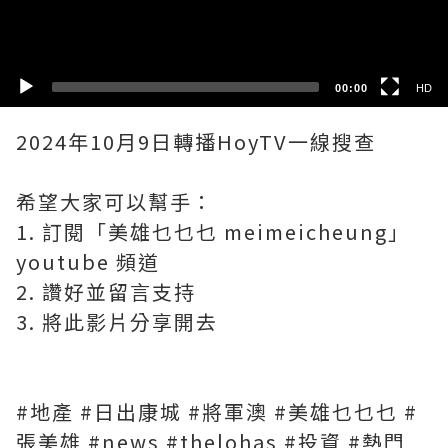
SD
00:00
HD
2024年10月9日轉播HoyTV一線搜查
希望大家可以幫手：
1. 訂閱「美雄乜乜乜 meimeicheung」
youtube 頻道
2. 讚好並留言支持
3. 將此影片分享開去
#地產 #日出康城 #將軍澳 #美雄乜乜乜 #
張美雄 #news #thelohas #投資 #熱門