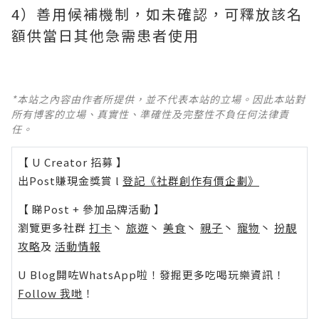
4）善用候補機制，如未確認，可釋放該名
額供當日其他急需患者使用
*本站之內容由作者所提供，並不代表本站的立場。因此本站對
所有博客的立場、真實性、準確性及完整性不負任何法律責
任。
【 U Creator 招募 】
出Post賺現金獎賞 l
登記《社群創作有價企劃》
【 睇Post + 參加品牌活動 】
瀏覽更多社群
打卡
丶
旅遊
丶
美食
丶
親子
丶
寵物
丶
扮靚
攻略
及
活動情報
U Blog開咗WhatsApp啦！發掘更多吃喝玩樂資訊！
Follow 我哋
！