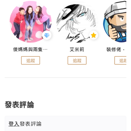
點滴
儍媽媽與兩隻小魔怪之家
艾米莉
追蹤
追蹤
追蹤
發表評論
登入
發表評論