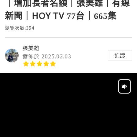
｜增加長者名額｜張美雄｜有線
新聞｜HOY TV 77台｜665集
瀏覽次數:354
張美雄
追蹤
發佈於 2025.02.03
Video
Player
HD
SD