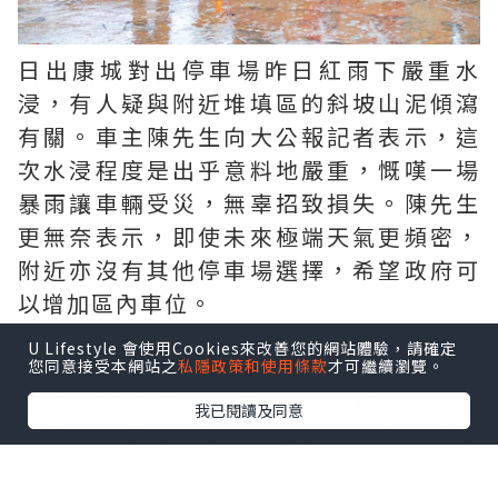
日出康城對出停車場昨日紅雨下嚴重水
浸，有人疑與附近堆填區的斜坡山泥傾瀉
有關。車主陳先生向大公報記者表示，這
次水浸程度是出乎意料地嚴重，慨嘆一場
暴雨讓車輛受災，無辜招致損失。陳先生
更無奈表示，即使未來極端天氣更頻密，
附近亦沒有其他停車場選擇，希望政府可
以增加區內車位。
U Lifestyle 會使用Cookies來改善您的網站體驗，請確定
對於是次水浸的範圍比過去更大，有車主
您同意接受本網站之
私隱政策和使用條款
才可繼續瀏覽。
認為是旁邊的復修堆填區綠化範圍的斜坡
我已閱讀及同意
發生山泥傾瀉，有雨水連同泥土沖下來湧
至停車場，釀成災害。