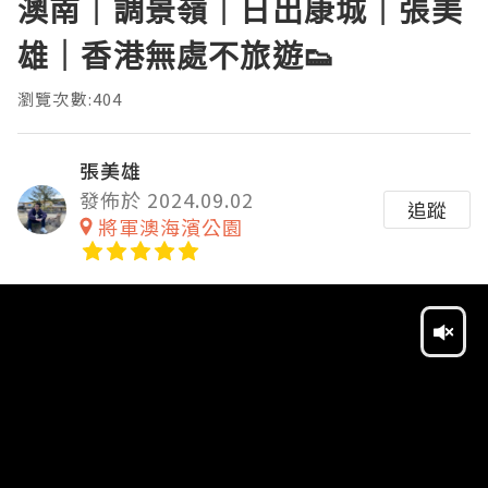
澳南｜調景嶺｜日出康城｜張美
雄｜香港無處不旅遊👟
瀏覽次數:404
張美雄
發佈於 2024.09.02
追蹤
將軍澳海濱公園
Video
Player
HD
SD