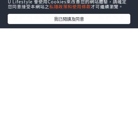
U Lifestyle 會使用Cookies來改善您的網站體驗，請確定
對於是次水浸的範圍比過去更大，有車主
您同意接受本網站之
私隱政策和使用條款
才可繼續瀏覽。
認為是旁邊的復修堆填區綠化範圍的斜坡
我已閱讀及同意
發生山泥傾瀉，有雨水連同泥土沖下來湧
至停車場，釀成災害。
對於日出康城對面的露天停車場出現嚴重
水浸，西貢區議員（環保南）張美雄估計
與復修堆填區綠化範圍的天然斜坡發生山
泥傾瀉有關，導致大量泥水從山上傾瀉至
露天停車場。他認為因應未來極端天氣及
暴雨可能發生得更頻密，環保署應重新檢
視將軍澳區內所有的復修堆填區，做好斜
坡鞏固工程或種植樹木，減少塌方及山泥
傾瀉的發生，土木工程拓展署及地政署亦
有責任重新檢視及做好山坡鞏固工程。\大