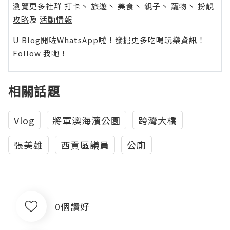
瀏覽更多社群
打卡
丶
旅遊
丶
美食
丶
親子
丶
寵物
丶
扮靚
攻略
及
活動情報
U Blog開咗WhatsApp啦！發掘更多吃喝玩樂資訊！
Follow 我哋
！
相關話題
Vlog
將軍澳海濱公園
跨灣大橋
張美雄
西貢區議員
公廁
0個讚好