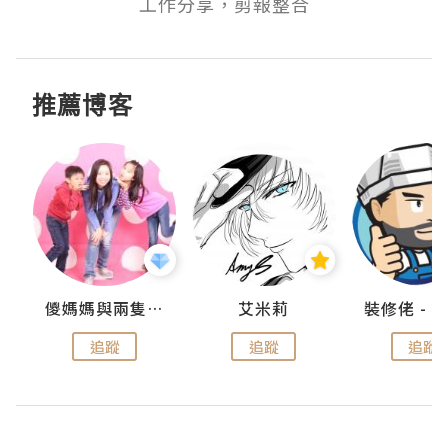
工作分享，剪報整合
推薦博客
點滴
儍媽媽與兩隻小魔怪之家
艾米莉
追蹤
追蹤
追蹤