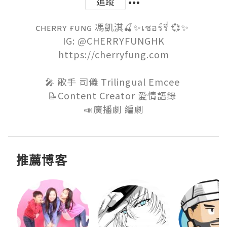
追蹤
ᴄʜᴇʀʀʏ ғᴜɴɢ 馮凱淇🍒✨เชอร์รี่ 💞✨ 

IG: @CHERRYFUNGHK

https://cherryfung.com

🎤 歌手 司儀 Trilingual Emcee 

📝Content Creator 愛情語錄 

📣廣播劇 編劇
推薦博客