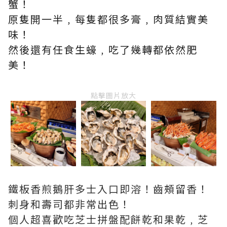
蟹！
原隻開一半﹐每隻都很多膏﹐肉質結實美
味！
然後還有任食生蠔﹐吃了幾轉都依然肥
美！
點擊圖片放大
鐵板香煎鵝肝多士入口即溶！齒頰留香！
刺身和壽司都非常出色！
個人超喜歡吃芝士拼盤配餅乾和果乾﹐芝