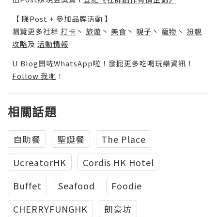
【 睇Post + 參加品牌活動 】
瀏覽更多社群
打卡
丶
旅遊
丶
美食
丶
親子
丶
寵物
丶
扮靚
攻略
及
活動情報
U Blog開咗WhatsApp啦！發掘更多吃喝玩樂資訊！
Follow 我哋
！
相關話題
自助餐
聖誕餐
The Place
UcreatorHK
Cordis HK Hotel
Buffet
Seafood
Foodie
CHERRYFUNGHK
朗豪坊