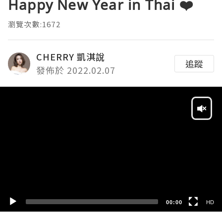
Happy New Year in Thai ❤️
瀏覽次數:1672
CHERRY 凱淇說
追蹤
發佈於 2022.02.07
Video
Player
HD
SD
00:00
HD