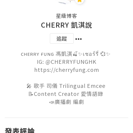
星級博客
CHERRY 凱淇說
追蹤
ᴄʜᴇʀʀʏ ғᴜɴɢ 馮凱淇🍒✨เชอร์รี่ 💞✨ 

IG: @CHERRYFUNGHK

https://cherryfung.com

🎤 歌手 司儀 Trilingual Emcee 

📝Content Creator 愛情語錄 

📣廣播劇 編劇
發表評論