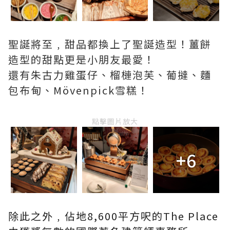
聖誕將至﹐甜品都換上了聖誕造型！薑餅
造型的甜點更是小朋友最愛！
還有朱古力雞蛋仔、榴槤泡芙、葡撻、麵
包布甸、Mövenpick雪糕！
點擊圖片放大
+6
除此之外﹐佔地8,600平方呎的The Place