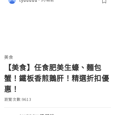
5小時前
美食
【美食】任食肥美生蠔、麵包
蟹！鐵板香煎鵝肝！精選折扣優
惠！
瀏覽次數:9613