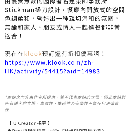
由獲獎無數的國際著名建築師事務所
Stickman操刀設計，餐廳內開放式的空間
色調柔和，營造出一種親切溫和的氛圍。
無論和家人、朋友或情人一起進餐都非常
適合！
現在在
klook
預訂還有折扣優惠啊！
https://www.klook.com/zh-
HK/activity/54415?aid=14983
*本站之內容由作者所提供，並不代表本站的立場。因此本站對
所有博客的立場、真實性、準確性及完整性不負任何法律責
任。
【 U Creator 招募 】
出Post賺現金獎賞 l
登記《社群創作有價企劃》