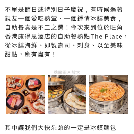
不單是節日或特別日子慶祝﹐有時候遇著
親友一個愛吃熱葷、一個鍾情冰鎮美食﹐
自助餐真是不二之選！今次來到位於
旺角
香港康得思酒店
的自助餐熱點
The Place
，
從冰鎮海鮮、即製壽司、刺身、以至美味
甜點，應有盡有！
點擊圖片放大
其中讓我們大快朵頤的一定是冰鎮麵包