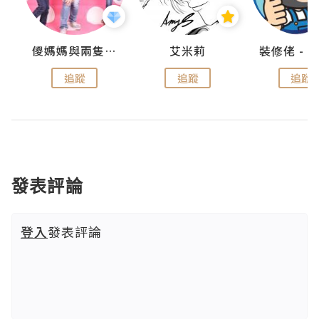
點滴
儍媽媽與兩隻小魔怪之家
艾米莉
追蹤
追蹤
追蹤
發表評論
登入
發表評論