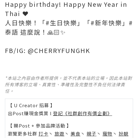
Happy birthday! Happy New Year in
Thai ❤️
人日快樂！「#生日快樂」「#新年快樂」#
泰語 這麼說！🙏🏻✨
FB/IG: @CHERRYFUNGHK
*本站之內容由作者所提供，並不代表本站的立場。因此本站對
所有博客的立場、真實性、準確性及完整性不負任何法律責
任。
【 U Creator 招募 】
出Post賺現金獎賞 l
登記《社群創作有價企劃》
【 睇Post + 參加品牌活動 】
瀏覽更多社群
打卡
丶
旅遊
丶
美食
丶
親子
丶
寵物
丶
扮靚