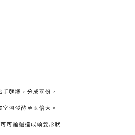
黏手麵糰，分成兩份，
置室溫發酵至兩倍大。
，可可麵糰造成頭髮形狀