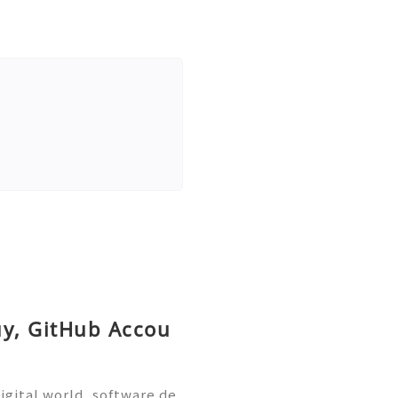
uy, GitHub Accou
igital world, software de