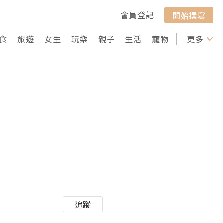
會員登記
開始撰寫
食
旅遊
女生
玩樂
親子
生活
寵物
行山
更多
打卡
追蹤