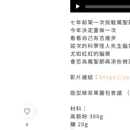
七年前第一次挑戰萬聖
今年決定重做一次
看看自己有否進步
這次的科學怪人先生腦
尤如紅紅的腦漿
會否為萬聖節再添些微
影片連結：
https://y
造型綠茶果醬包食譜 （
材料：
高筋粉 300g
糖 20g
0