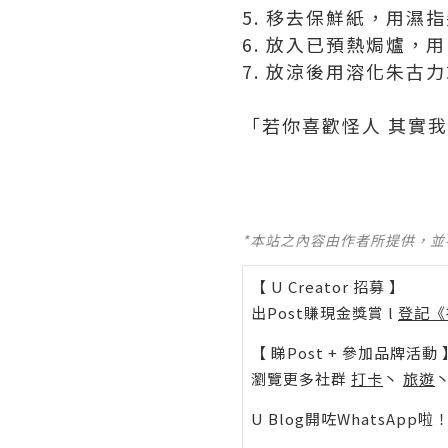
5. 移去保鮮紙，用濕
6. 放入已預熱焗爐，用
7. 放涼後用溶化朱
「若你喜歡怪人 其實
*本站之內容由作者所提供，
【 U Creator 招募 】
出Post賺現金獎賞 l
登記《
【 睇Post + 參加品牌活動 
瀏覽更多社群
打卡
丶
旅遊
U Blog開咗WhatsAp