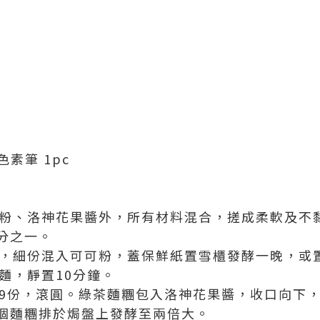
色素筆 1pc
可可粉、洛神花果醬外，所有材料混合，搓成柔軟及不
分之一。
茶粉，細份混入可可粉，蓋保鮮紙置雪櫃發酵一晚，或
翻麵，靜置10分鐘。
割成9份，滾圓。綠茶麵糰包入洛神花果醬，收口向下
個麵糰排於焗盤上發酵至兩倍大。