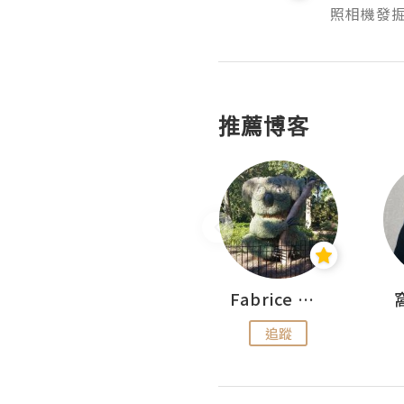
照相機發掘
推薦博客
pigwesthkfoodie
Fabrice 嚐味
追蹤
追蹤