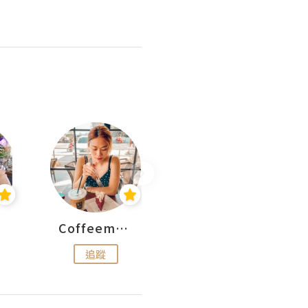
Coffeemeetjojo
KEEP MY FAITH
追蹤
追蹤