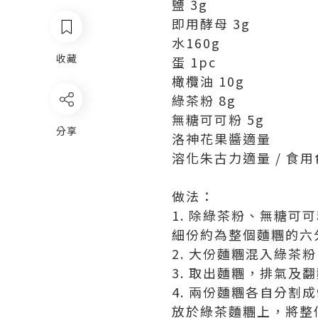
鹽 3g
即用酵母 3g
水160g
收藏
蛋 1pc
橄欖油 10g
綠茶粉 8g
無糖可可粉 5g
分享
洛神花果醬適量
溶化朱古力適量 / 食用
做法：
1. 除綠茶粉、無糖
細份約為整個麵糰的六
2. 大份麵糰混入綠
3. 取出麵糰，排氣及
4. 兩份麵糰各自分
放於綠茶麵糰上，將整