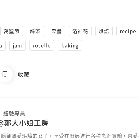
萬聖節
綠茶
果醬
洛神花
烘焙
recipe
a
jam
roselle
baking
收藏
・
體驗專員
@鄭大小姐工房
頭腦卻熱愛烘焙的女子，享受在廚房進行各種烹飪實驗，喜愛