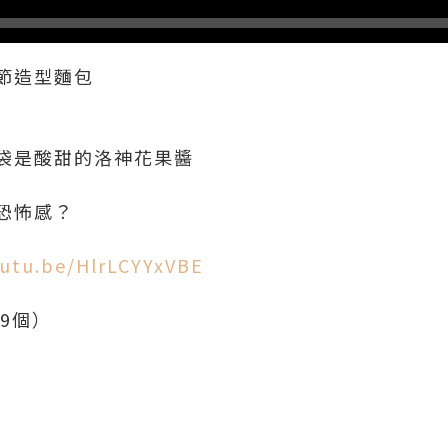
節造型麵包
袋是酸甜的洛神花果醬
恐怖感？
outu.be/HlrLCYYxVBE
9個）