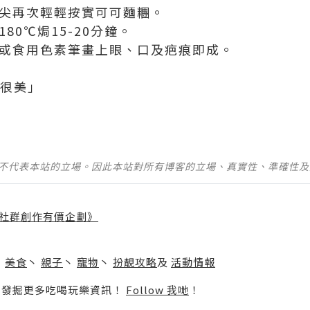
指尖再次輕輕按實可可麵糰。
180℃焗15-20分鐘。
古力或食用色素筆畫上眼、口及疤痕即成。
我很美」
並不代表本站的立場。因此本站對所有博客的立場、真實性、準確性
社群創作有價企劃》
】
丶
美食
丶
親子
丶
寵物
丶
扮靚攻略
及
活動情報
p啦！發掘更多吃喝玩樂資訊！
Follow 我哋
！