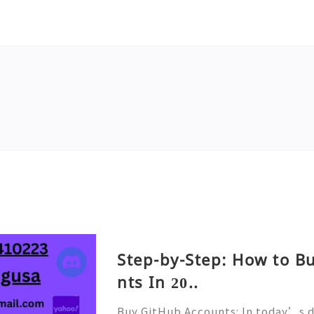
Step-by-Step: How to B
nts In 20..
Buy GitHub Accounts: In today’s d