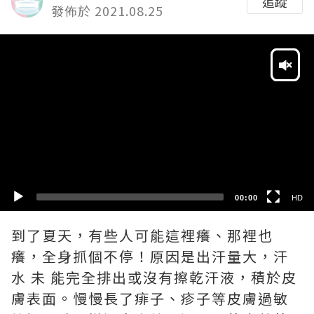
追蹤
發佈於 2021.08.25
Video
Player
HD
SD
00:00
HD
到了夏天，有些人可能這裡癢、那裡也
癢，全身抓個不停！原因是出汗量大，汗
水 未 能完全排出或沒有擦乾汗液，積於皮
膚表面。慢慢長了痱子、疹子等皮膚過敏