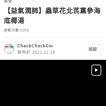
美食
【益氣潤肺】蟲草花北芪黨參海
底椰湯
瀏覽次數:5293
CheckCheckCin
追蹤
發佈於 2021.12.16
Video
Player
HD
SD