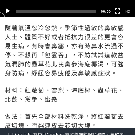
00:00
HD
隨著氣溫忽冷忽熱，季節性過敏的鼻敏感
人士、體質不好或者抵抗力很差的更會容
易生病。有時會鼻塞，亦有時鼻水流過不
停。不想再「包雲吞」，不妨試試這款益
氣潤肺的蟲草花北芪黨參海底椰湯，可強
身防病，紓緩容易疲倦及鼻敏感症狀。
材料：紅蘿蔔、雪梨、海底椰、蟲草花、
北芪、黨參、蜜棗
做法：首先全部材料洗乾淨，將紅蘿蔔去
皮切塊、雪梨連皮去芯切大塊。
這次會用到2000毫升水。將潤燥明目的紅
U Lifestyle 會使用Cookies來改善您的網站體驗，請確定