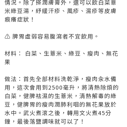
情況。除了搽潤膚膏外，還可以飲白菜薏
米綠豆湯，紓緩汗疹、風疹、濕疹等皮膚
痕癢症狀！
⚠️ 脾胃虛弱容易腹瀉者不宜飲用。
材料： 白菜、生薏米、綠豆、瘦肉、無花
果
做法：首先全部材料洗乾淨，瘦肉汆水備
用，這次會用到2500毫升，將清熱除煩的
白菜，健脾祛濕的生薏米，清熱解毒的綠
豆，健脾胃的瘦肉潤肺利咽的無花果放於
水中。武火煮滾之後，轉用文火煮45分
鐘，最後落鹽調味就可以了！