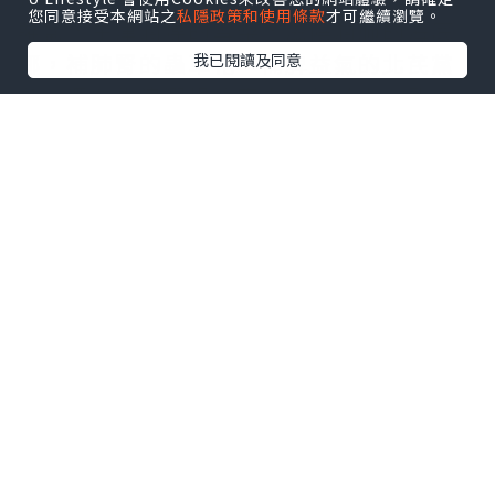
您同意接受本網站之
私隱政策和使用條款
才可繼續瀏覽。
蘿蔔，生津潤燥的雪梨，滋陰潤肺的海底
椰，補肺腎的蟲草花、補脾益氣的北芪黨
我已閱讀及同意
參，還有生津潤燥的蜜棗放放於水。武火
煮滾之後，轉用文火煮1小時，最後落鹽調
味就可以了！
功效：可強身防病，紓緩容易疲倦及鼻敏
感症狀。
*本站之內容由作者所提供，並不代表本站的立場。因此本站對
所有博客的立場、真實性、準確性及完整性不負任何法律責
任。
【 U Creator 招募 】
出Post賺現金獎賞 l
登記《社群創作有價企劃》