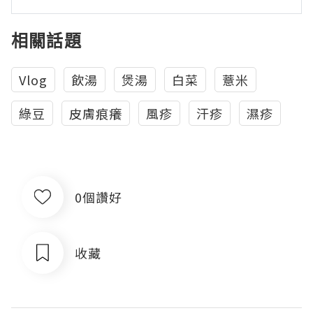
相關話題
Vlog
飲湯
煲湯
白菜
薏米
綠豆
皮膚痕癢
風疹
汗疹
濕疹
0個讚好
收藏