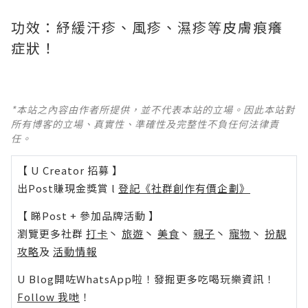
功效：紓緩汗疹、風疹、濕疹等皮膚痕癢
*本站之內容由作者所提供，並不代表本站的立場。因此本站對
所有博客的立場、真實性、準確性及完整性不負任何法律責
任。
【 U Creator 招募 】
出Post賺現金獎賞 l
登記《社群創作有價企劃》
【 睇Post + 參加品牌活動 】
瀏覽更多社群
打卡
丶
旅遊
丶
美食
丶
親子
丶
寵物
丶
扮靚
攻略
及
活動情報
U Blog開咗WhatsApp啦！發掘更多吃喝玩樂資訊！
Follow 我哋
！