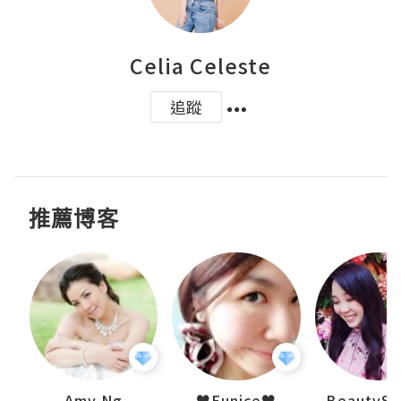
Celia Celeste
追蹤
推薦博客
h 夏沫
Amy Ng
♥Eunice♥