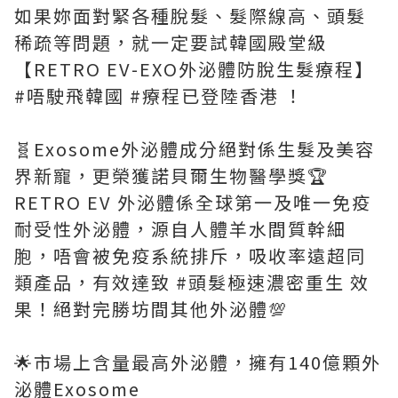
如果妳面對緊各種脫髮、髮際線高、頭髮
稀疏等問題，就一定要試韓國殿堂級
【RETRO EV-EXO外泌體防脫生髮療程】
#唔駛飛韓國 #療程已登陸香港 ！
🧬Exosome外泌體成分絕對係生髮及美容
界新寵，更榮獲諾貝爾生物醫學獎🏆
RETRO EV 外泌體係全球第一及唯一免疫
耐受性外泌體，源自人體羊水間質幹細
胞，唔會被免疫系統排斥，吸收率遠超同
類產品，有效達致 #頭髮極速濃密重生 效
果！絕對完勝坊間其他外泌體💯
🌟市場上含量最高外泌體，擁有140億顆外
泌體Exosome