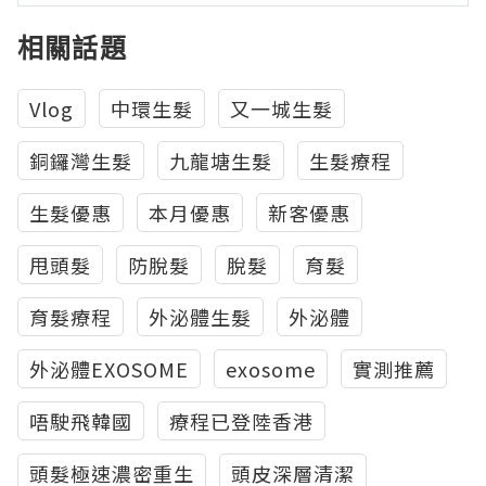
相關話題
Vlog
中環生髮
又一城生髮
銅鑼灣生髮
九龍塘生髮
生髮療程
生髮優惠
本月優惠
新客優惠
甩頭髮
防脫髮
脫髮
育髮
育髮療程
外泌體生髮
外泌體
外泌體EXOSOME
exosome
實測推薦
唔駛飛韓國
療程已登陸香港
頭髮極速濃密重生
頭皮深層清潔