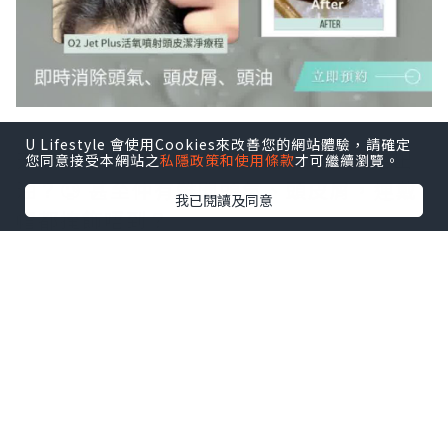
U Lifestyle 會使用Cookies來改善您的網站體驗，請確定
天氣又熱又濕，出門 5 分鐘頭頂就開始出
您同意接受本網站之
私隱政策和使用條款
才可繼續瀏覽。
油？🥲 甚至仲有難聞頭氣、頭皮屑，連戴
我已閱讀及同意
帽都掩飾唔到？
洗頭水只洗到表面，洗唔走毛囊深處嘅頑
固油脂！
✨ O₂ Jet Plus 活氧噴射頭皮潔淨療程
💆🏻‍♀️
專為夏日頭皮悶熱而設！運用溫和高壓活