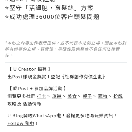
⭐堅守「活細胞，育髮絲」方案
⭐成功處理36000位客户頭髮問題
*本站之內容由作者所提供，並不代表本站的立場。因此本站對
所有博客的立場、真實性、準確性及完整性不負任何法律責
任。
【 U Creator 招募 】
出Post賺現金獎賞 l
登記《社群創作有價企劃》
【 睇Post + 參加品牌活動 】
瀏覽更多社群
打卡
丶
旅遊
丶
美食
丶
親子
丶
寵物
丶
扮靚
攻略
及
活動情報
U Blog開咗WhatsApp啦！發掘更多吃喝玩樂資訊！
Follow 我哋
！