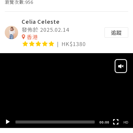
瀏覽次數:956
Celia Celeste
發佈於 2025.02.14
追蹤
香港
HK$1380
Video
Player
HD
SD
00:00
HD