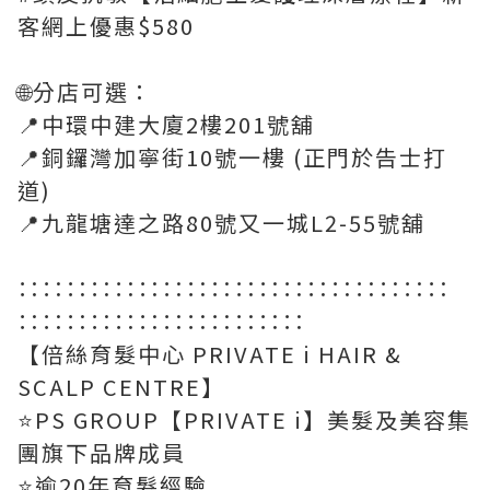
客網上優惠$580
🌐分店可選：
📍中環中建大廈2樓201號舖
📍銅鑼灣加寧街10號一樓 (正門於告士打
道)
📍九龍塘達之路80號又一城L2-55號舖
∷∷∷∷∷∷∷∷∷∷∷∷∷∷∷∷∷∷
∷∷∷∷∷∷∷∷∷∷∷∷
【倍絲育髮中心 PRIVATE i HAIR &
SCALP CENTRE】
⭐PS GROUP【PRIVATE i】美髮及美容集
團旗下品牌成員
⭐逾20年育髮經驗