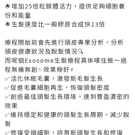
🌟增加25倍粒腺體活力，提供足夠細胞養
份和能量
🌟生髮速度比一般膠原合成快13倍
療程開始前會先進行頭皮專業分析，分析
頭皮健康狀況及脫髮情況🔍
而呢個Exosome生髮療程真係嘆住做～過
程無痛無創✨效果極好⚡
✅活化休眠毛囊，激發新毛髮生長
✅促進毛囊細胞再生，恢復頭髮密度
✅創造最佳頭髮生長環境，達到豐盈濃密的
效果
✅維持穩定和健康的頭髮生長周期，減少脫
髮
✅修復受損細胞，培育新頭髮生長和修復