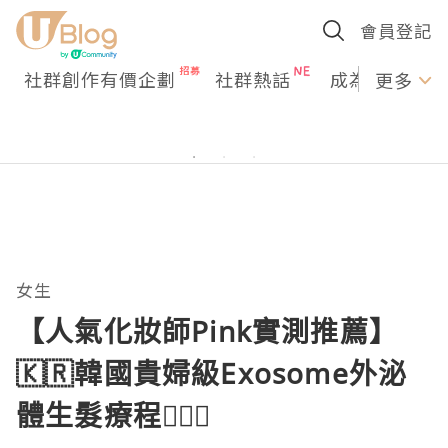
會員登記
社群創作有價企劃
社群熱話
成為U Creato
更多
女生
【人氣化妝師Pink實測推薦】
🇰🇷韓國貴婦級Exosome外泌
體生髮療程💆🏻‍♀️