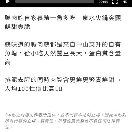
00:00
HD
脆肉鯇自家養殖一魚多吃 泉水火鍋突顯
鮮甜爽脆
鯇味道的脆肉鯇都是來自中山東升的自有
魚塘，從小吃天然蠶豆長大，蛋白質含量
高
排泥去腥的同時肉質會更鮮更緊實鮮甜 ，
*本站之內容由作者所提供，並不代表本站的立場。因此本站對
所有博客的立場、真實性、準確性及完整性不負任何法律責
任。