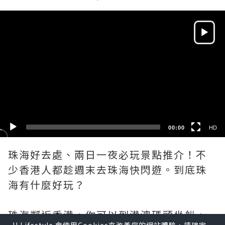
Video
Player
HD
SD
00:00
HD
珠海好去處、兩日一夜必玩景點推介！不
少香港人都趁週末去珠海快閃遊。到底珠
海有什麼好玩？
珠海鄰近香港，你可以到港澳碼頭坐船，