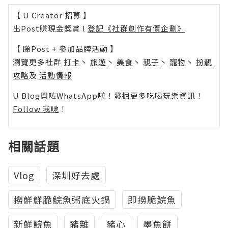
【 U Creator 招募 】
出Post賺現金獎賞 l
登記《社群創作有價企劃》
【 睇Post + 參加品牌活動 】
瀏覽更多社群
打卡
丶
旅遊
丶
美食
丶
親子
丶
寵物
丶
扮靚
攻略
及
活動情報
U Blog開咗WhatsApp啦！發掘更多吃喝玩樂資訊！
Follow 我哋
！
相關話題
Vlog
深圳好去處
撈鮮鮮脆鯇魚粥底火鍋
即撈脆鯇魚
新鮮鯇魚
豬雜
豬心
墨魚餅