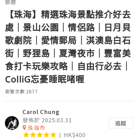
旅遊
【珠海】精選珠海景點推介好去
處｜景山公園｜情侶路｜日月貝
歌劇院｜愛情郵局｜淇澳島白石
街｜野狸島｜夏灣夜市｜豐富美
食打卡玩樂攻略｜自由行必去｜
ColliG忘憂睡眠啫喱
瀏覽次數:2877
Carol Chung
發佈於 2025.03.31
追蹤
珠海市
HK$400