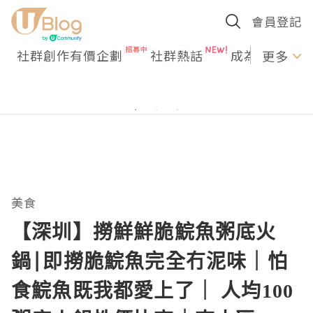
會員登記
社群創作有價企劃
社群熱話
成為U Creato
更多
美食
【深圳】撈鮮鮮脆鯇魚粥底火
鍋|即撈脆鯇魚完全冇泥味｜怕
食鯇魚既我都愛上了｜ 人均100