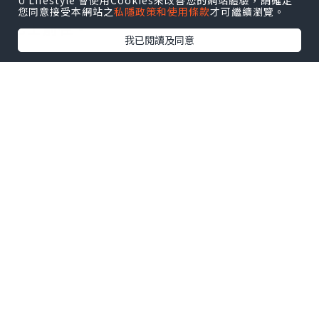
U Lifestyle 會使用Cookies來改善您的網站體驗，請確定
或在港珠澳大橋乘坐口岸巴士，或坐直通
您同意接受本網站之
私隱政策和使用條款
才可繼續瀏覽。
巴士前往。
我已閱讀及同意
精選8大珠海好去處，景山公園 . 情侶路 .
日月貝歌劇院 . 愛情郵局 . 淇澳島 . 白石街
. 野狸島 . 夏灣夜市
包括美食、打卡、溫泉、玩樂攻略，自由
行必去
*本站之內容由作者所提供，並不代表本站的立場。因此本站對
所有博客的立場、真實性、準確性及完整性不負任何法律責
任。
【 U Creator 招募 】
出Post賺現金獎賞 l
登記《社群創作有價企劃》