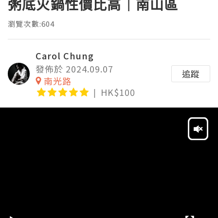
粥底火鍋性價比高｜南山區
瀏覽次數:604
Carol Chung
發佈於 2024.09.07
追蹤
南光路
HK$100
Video
Player
HD
SD