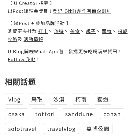
【 U Creator 招募 】
出Post賺現金獎賞 l
登記《社群創作有價企劃》
【 睇Post + 參加品牌活動 】
瀏覽更多社群
打卡
丶
旅遊
丶
美食
丶
親子
丶
寵物
丶
扮靚
攻略
及
活動情報
U Blog開咗WhatsApp啦！發掘更多吃喝玩樂資訊！
Follow 我哋
！
相關話題
Vlog
鳥取
沙漠
柯南
獨遊
osaka
tottori
sanddune
conan
solotravel
travelvlog
萬博公園