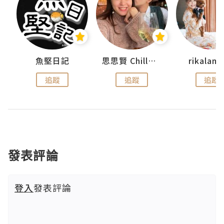
urnal
魚堅日記
思思賢 ChillMyBabe
rikala
追蹤
追蹤
追蹤
發表評論
登入
發表評論