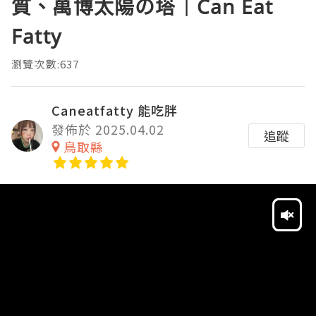
質、萬博太陽の塔｜Can Eat
Fatty
瀏覽次數:637
Caneatfatty 能吃胖
發佈於 2025.04.02
追蹤
鳥取縣
Video
Player
HD
SD