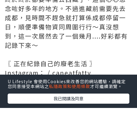
念咗好多年的地方。不過進藏前需要先去
成都，見時間不趕急就打算係成都停留一
日，順便準備物資同周圍行行～真沒想
到，這一次居然去了一個幾月....好彩都有
記錄下來～
〖 正在紀錄自己的廢老生活 〗
Instagram： / caneatfatty
U Lifestyle 會使用Cookies來改善您的網站體驗，請確定
您同意接受本網站之
私隱政策和使用條款
才可繼續瀏覽。
我已閱讀及同意
*本站之內容由作者所提供，並不代表本站的立場。因此本站對
所有博客的立場、真實性、準確性及完整性不負任何法律責
任。
【 U Creator 招募 】
出Post賺現金獎賞 l
登記《社群創作有價企劃》