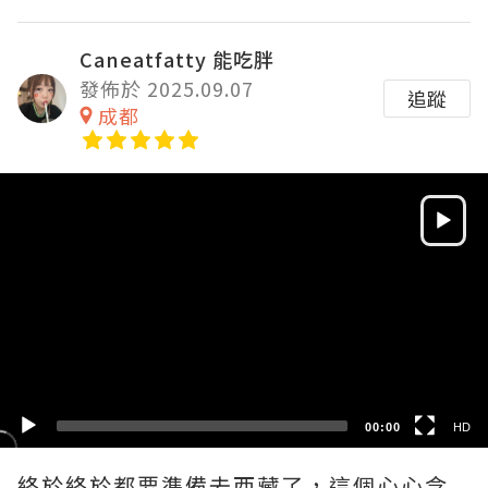
Caneatfatty 能吃胖
發佈於 2025.09.07
追蹤
成都
Video
Player
HD
SD
00:00
HD
終於終於都要準備去西藏了，這個心心念