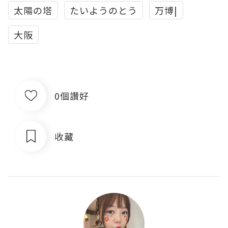
太陽の塔
たいようのとう
万博|
大阪
0個讚好
收藏