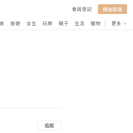
會員登記
開始撰寫
食
旅遊
女生
玩樂
親子
生活
寵物
行山
更多
打卡
追蹤