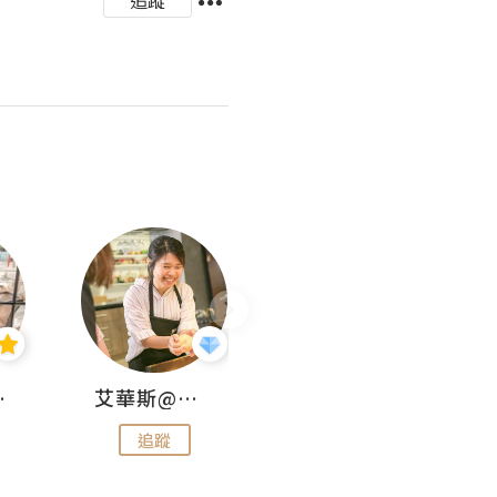
追蹤
jojo
艾華斯@鄭大小姐工房
KEEP MY FAITH
追蹤
追蹤