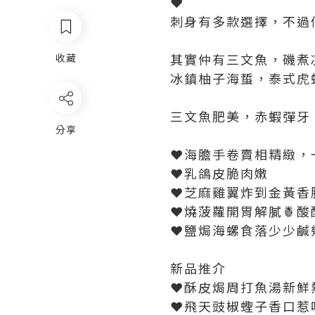
❤️
刺身有多款選擇，不過
其實仲有三文魚，磯煮
收藏
冰鎮柚子海蜇，泰式虎
三文魚肥美，赤蝦彈牙
分享
❤️海膽手卷賣相精緻
❤️乳鴿皮脆肉嫩
❤️芝麻雞翼炸到金黃香脆
❤️燒菠蘿開胃解膩🍍酸酸
❤️鹽焗海螺食落少少鹹
新品推介
❤️酥皮焗周打魚湯新
❤️飛天豉椒蟶子香口惹