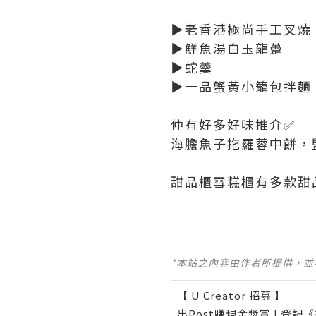
▶️老香港極尚手工叉燒
▶️鮮魚湯白玉龍躉
▶️蛇羹
▶️一品蟹黃小籠包拌麵
仲有好多好味推介✅
海膽魚子拖羅蓉中餅，
甜品櫃雪糕櫃有多款甜
*本站之內容由作者所提供，
【 U Creator 招募 】
出Post賺現金獎賞 l
登記《