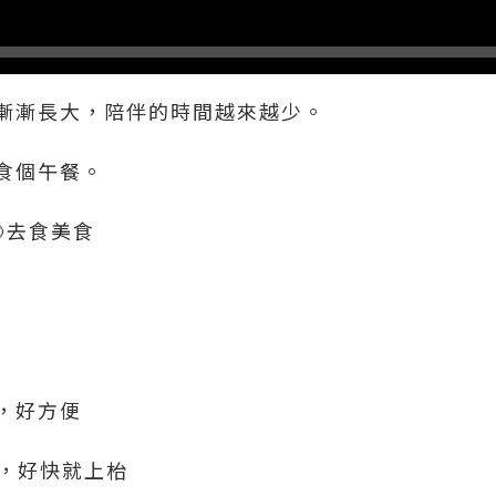
漸漸長大，陪伴的時間越來越少。
食個午餐。
🌙去食美食
，好方便
落單，好快就上枱