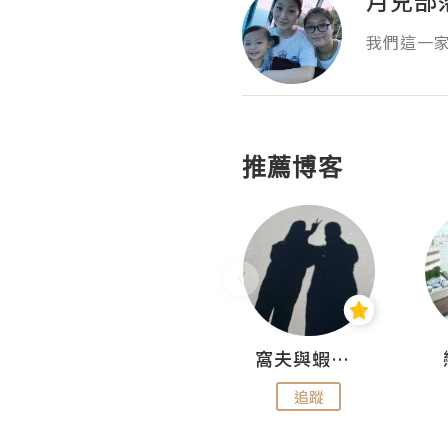
我們這一
推薦博客
Fabrice 嚐味
窩夫與蝦子餅
追蹤
追蹤