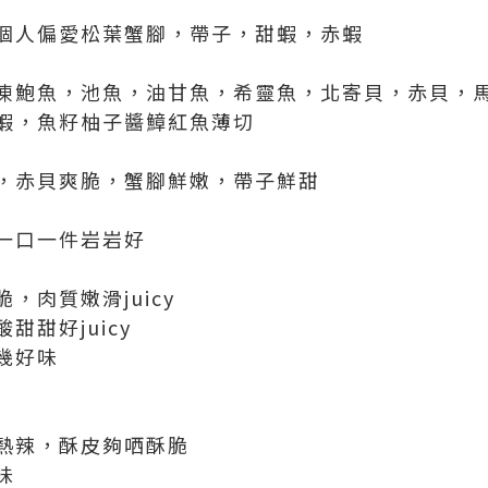
個人偏愛松葉蟹腳，帶子，甜蝦，赤蝦
凍鮑魚，池魚，油甘魚，希靈魚，北寄貝，赤貝，
蝦，魚籽柚子醬鱆紅魚薄切
，赤貝爽脆，蟹腳鮮嫩，帶子鮮甜
，一口一件岩岩好
，肉質嫩滑juicy
甜甜好juicy
幾好味
鮮熱辣，酥皮夠哂酥脆
味