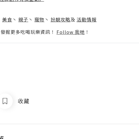
】
丶
美食
丶
親子
丶
寵物
丶
扮靚攻略
及
活動情報
p啦！發掘更多吃喝玩樂資訊！
Follow 我哋
！
收藏
落