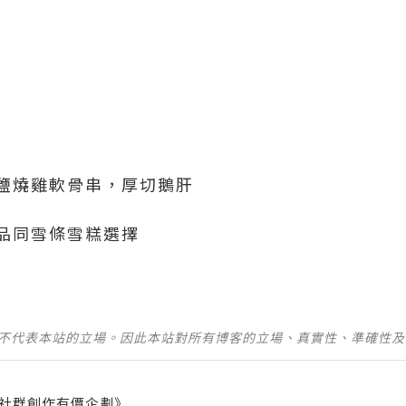
鹽燒雞軟骨串，厚切鵝肝
品同雪條雪糕選擇
並不代表本站的立場。因此本站對所有博客的立場、真實性、準確性
社群創作有價企劃》