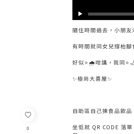
隨住時間過去，小朋友
有時間就同女兒撐枱腳
好似⭐️🌧️咁講，我同⭐️
✨極尚大喜屋✨
自助區自己揀食品飲品
坐低就 QR CODE 
0