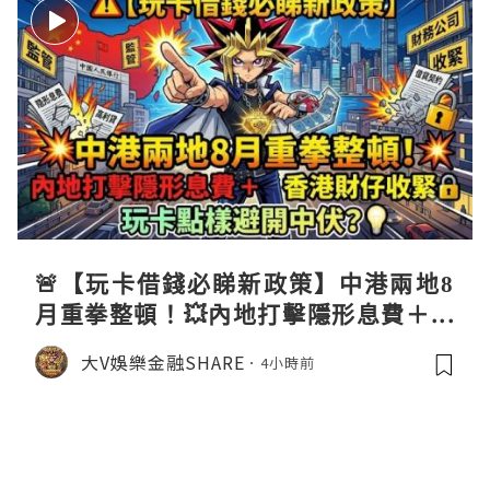
🚨【玩卡借錢必睇新政策】中港兩地8
月重拳整頓！💥內地打擊隱形息費＋香
港財仔收緊🔒，玩卡點樣避開中伏？💡
大V娛樂金融SHARE
4小時前