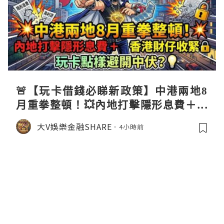
🚨【玩卡借錢必睇新政策】中港兩地8
月重拳整頓！💥內地打擊隱形息費＋香
港財仔收緊🔒，玩卡點樣避開中伏？💡
大V娛樂金融SHARE
4小時前