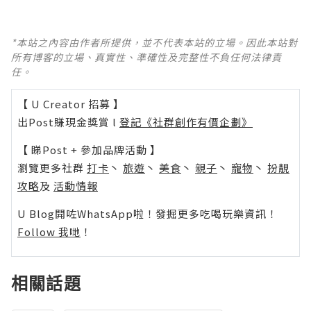
*本站之內容由作者所提供，並不代表本站的立場。因此本站對
所有博客的立場、真實性、準確性及完整性不負任何法律責
任。
【 U Creator 招募 】
出Post賺現金獎賞 l
登記《社群創作有價企劃》
【 睇Post + 參加品牌活動 】
瀏覽更多社群
打卡
丶
旅遊
丶
美食
丶
親子
丶
寵物
丶
扮靚
攻略
及
活動情報
U Blog開咗WhatsApp啦！發掘更多吃喝玩樂資訊！
Follow 我哋
！
相關話題