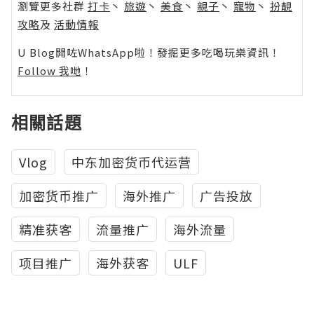
瀏覽更多社群
打卡
丶
旅遊
丶
美食
丶
親子
丶
寵物
丶
扮靚
攻略
及
活動情報
U Blog開咗WhatsApp啦！發掘更多吃喝玩樂資訊！
Follow 我哋
！
相關話題
Vlog
中东加密货币代运营
加密货币推广
海外推广
广告投放
精准获客
流量推广
海外流量
项目推广
海外获客
ULF