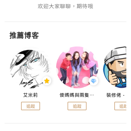
欢迎大家聊聊，期待哦
推薦博客
點滴
艾米莉
儍媽媽與兩隻小魔怪之家
追蹤
追蹤
追蹤