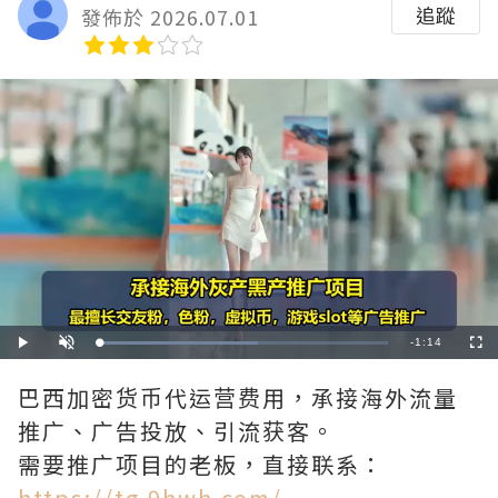
追蹤
發佈於 2026.07.01
Remaining
-
1:14
Loaded
:
Play
Unmute
Fullscre
54.73%
Time
巴西加密货币代运营费用，承接海外流量
推广、广告投放、引流获客。
需要推广项目的老板，直接联系：
https://tg.9hwh.com/