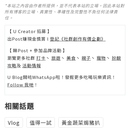
*本站之內容由作者所提供，並不代表本站的立場。因此本站對
所有博客的立場、真實性、準確性及完整性不負任何法律責
任。
【 U Creator 招募 】
出Post賺現金獎賞 l
登記《社群創作有價企劃》
【 睇Post + 參加品牌活動 】
瀏覽更多社群
打卡
丶
旅遊
丶
美食
丶
親子
丶
寵物
丶
扮靚
攻略
及
活動情報
U Blog開咗WhatsApp啦！發掘更多吃喝玩樂資訊！
Follow 我哋
！
相關話題
Vlog
值得一試
黃金蔬菜焗豬扒