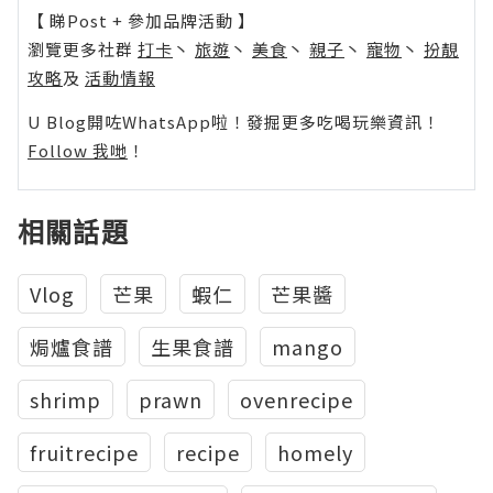
【 睇Post + 參加品牌活動 】
瀏覽更多社群
打卡
丶
旅遊
丶
美食
丶
親子
丶
寵物
丶
扮靚
攻略
及
活動情報
U Blog開咗WhatsApp啦！發掘更多吃喝玩樂資訊！
Follow 我哋
！
相關話題
Vlog
芒果
蝦仁
芒果醬
焗爐食譜
生果食譜
mango
shrimp
prawn
ovenrecipe
fruitrecipe
recipe
homely