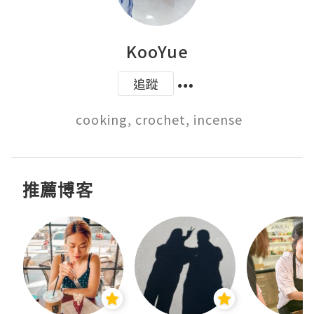
KooYue
追蹤
 cooking, crochet, incense
推薦博客