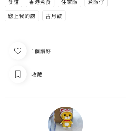
食譜
香港煮食
住家飯
煮飯仔
戀上我的廚
古月馥
1個讚好
收藏