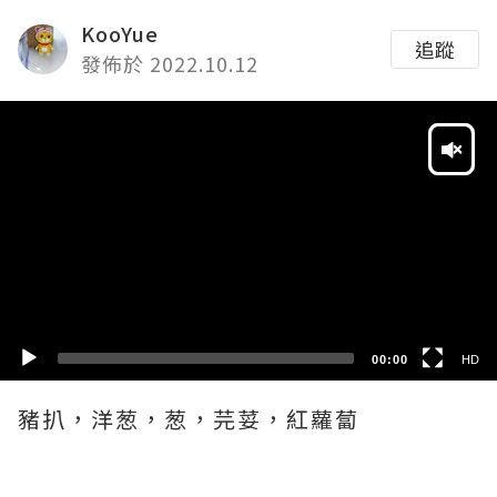
KooYue
追蹤
發佈於 2022.10.12
Video
Player
HD
SD
00:00
HD
豬扒，洋葱，葱，芫荽，紅蘿蔔