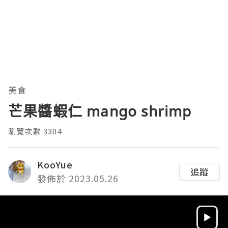
美食
芒果醬蝦仁 mango shrimp
瀏覽次數:3304
KooYue
追蹤
發佈於 2023.05.26
Video
Player