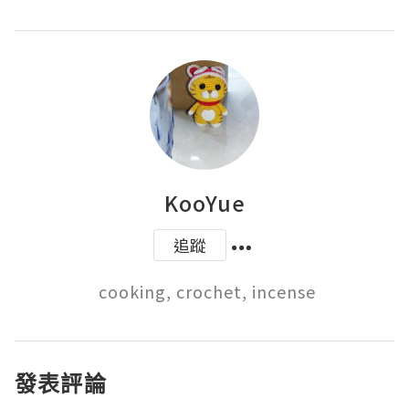
KooYue
追蹤
 cooking, crochet, incense
發表評論