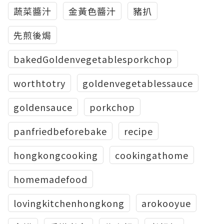
蔬菜醬汁
金黃色醬汁
豬扒
先煎後焗
bakedGoldenvegetablesporkchop
worthtotry
goldenvegetablessauce
goldensauce
porkchop
panfriedbeforebake
recipe
hongkongcooking
cookingathome
homemadefood
lovingkitchenhongkong
arokooyue