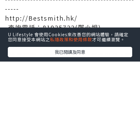
-----
http://Bestsmith.hk/
⁣⁣ 查詢電話：81925722(鄭小姐)
U Lifestyle 會使用Cookies來改善您的網站體驗，請確定
WhatsApp ：
您同意接受本網站之
私隱政策和使用條款
才可繼續瀏覽。
https://wa.me/85261544459
我已閱讀及同意
#冷氣專家
#冷氣機滴水
#冷氣機安裝
#家
電維修
#熱水爐維修
＃抽油煙機維修
＃跳
電制
＃電路維修
#冷氣安裝
#清洗冷氣
#
安裝冷氣
#冷氣維修
#冷氣工程
#冷氣機維
修
#冷氣機清洗
#洗冷氣機
#洗冷氣機價錢
#冷氣結冰
#accleaning
#airconcleaning
#airconservice
#acservice
#acinstallation
#airconinstallation
#acrepair
#airconrepair