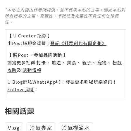
*本站之內容由作者所提供，並不代表本站的立場。因此本站對
所有博客的立場、真實性、準確性及完整性不負任何法律責
任。
【 U Creator 招募 】
出Post賺現金獎賞 l
登記《社群創作有價企劃》
【 睇Post + 參加品牌活動 】
瀏覽更多社群
打卡
丶
旅遊
丶
美食
丶
親子
丶
寵物
丶
扮靚
攻略
及
活動情報
U Blog開咗WhatsApp啦！發掘更多吃喝玩樂資訊！
Follow 我哋
！
相關話題
Vlog
冷氣專家
冷氣機滴水