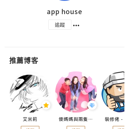
app house
追蹤
推薦博客
點滴
艾米莉
儍媽媽與兩隻小魔怪之家