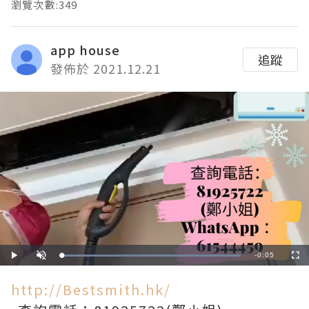
瀏覽次數:349
app house
追蹤
發佈於 2021.12.21
Remaining
-
0:05
Loaded
:
Play
Unmute
Fullscre
100.00%
Time
http://Bestsmith.hk/