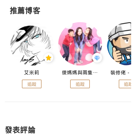
推薦博客
點滴
艾米莉
儍媽媽與兩隻小魔怪之家
追蹤
追蹤
追蹤
發表評論