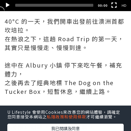
00:00
HD
40°C 的一天，我們開車出發前往澳洲首都
坎培拉。
在熱浪之下，這趟 Road Trip 的第一天，
其實只是慢慢走、慢慢到達。
途中在 Albury 小鎮 停下來吃午餐，補充
體力，
之後再去了經典地標 The Dog on the
Tucker Box，短暫休息，繼續上路。
最後一段路，因為行錯了方向，
U Lifestyle 會使用Cookies來改善您的網站體驗，請確定
意外經過了風景很美的 Lake George。
您同意接受本網站之
私隱政策和使用條款
才可繼續瀏覽。
有時候走錯路，也是一種收穫，
我已閱讀及同意