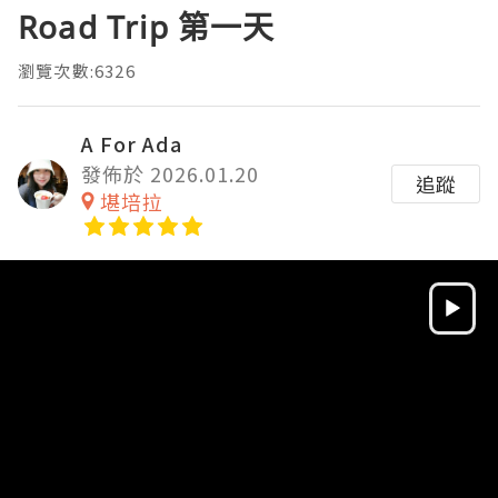
Road Trip 第一天
瀏覽次數:6326
A For Ada
發佈於 2026.01.20
追蹤
堪培拉
Video
Player
HD
SD