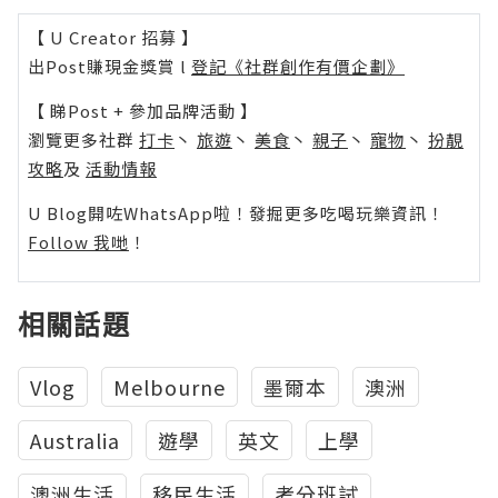
【 U Creator 招募 】
出Post賺現金獎賞 l
登記《社群創作有價企劃》
【 睇Post + 參加品牌活動 】
瀏覽更多社群
打卡
丶
旅遊
丶
美食
丶
親子
丶
寵物
丶
扮靚
攻略
及
活動情報
U Blog開咗WhatsApp啦！發掘更多吃喝玩樂資訊！
Follow 我哋
！
相關話題
Vlog
Melbourne
墨爾本
澳洲
Australia
遊學
英文
上學
澳洲生活
移民生活
考分班試