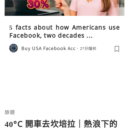
5 facts about how Americans use
Facebook, two decades ...
Buy USA Facebook Acc
27分鐘前
旅遊
40°C 開車去坎培拉｜熱浪下的