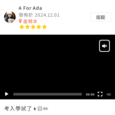
A For Ada
發佈於 2024.12.01
追蹤
墨爾本
Video
Player
HD
SD
00:00
HD
考入學試了👧🏻✏️