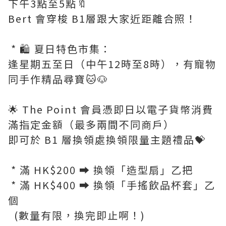
下午3點至5點🔖
Bert 會穿梭 B1層跟大家近距離合照！
* 🛍️ 夏日特色市集：
逢星期五至日（中午12時至8時），有寵物
同手作精品尋寶🐱🐶
🌟 The Point 會員憑即日以電子貨幣消費
滿指定金額（最多兩間不同商戶）
即可於 B1 層換領處換領限量主題禮品💝
* 滿 HK$200 ➡️ 換領「造型扇」乙把
* 滿 HK$400 ➡️ 換領「手搖飲品杯套」乙
個
(數量有限，換完即止啊！)