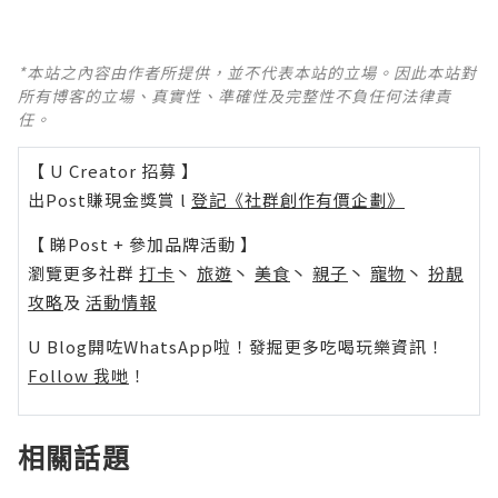
*本站之內容由作者所提供，並不代表本站的立場。因此本站對
所有博客的立場、真實性、準確性及完整性不負任何法律責
任。
【 U Creator 招募 】
出Post賺現金獎賞 l
登記《社群創作有價企劃》
【 睇Post + 參加品牌活動 】
瀏覽更多社群
打卡
丶
旅遊
丶
美食
丶
親子
丶
寵物
丶
扮靚
攻略
及
活動情報
U Blog開咗WhatsApp啦！發掘更多吃喝玩樂資訊！
Follow 我哋
！
相關話題