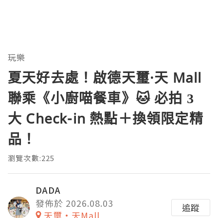
玩樂
夏天好去處！啟德天璽·天 Mall
聯乘《小廚喵餐車》🐱 必拍 3
大 Check-in 熱點＋換領限定精
品！
瀏覽次數:225
DADA
發佈於 2026.08.03
追蹤
天璽•天Mall