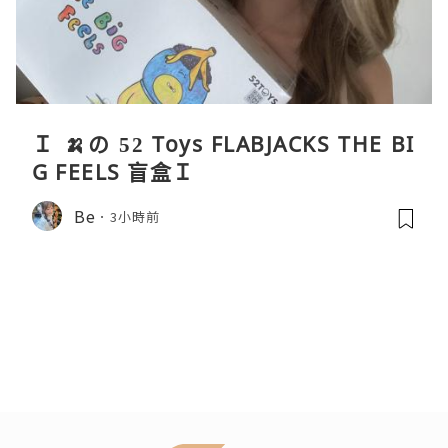
Ｉ 🍌の 52 Toys FLABJACKS THE BI
G FEELS 盲盒Ｉ
Be
3小時前