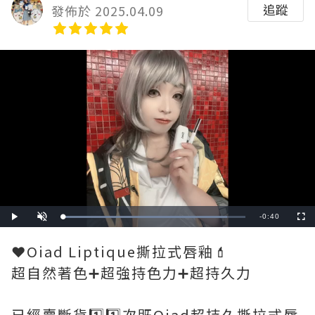
追蹤
發佈於 2025.04.09
Remaining
-
0:40
Loaded
:
Play
Unmute
Fullscre
90.00%
Time
❤️Oiad Liptique撕拉式唇釉💄
超自然著色➕超強持色力➕超持久力
已經賣斷貨1️⃣1️⃣次既Oiad超持久撕拉式唇