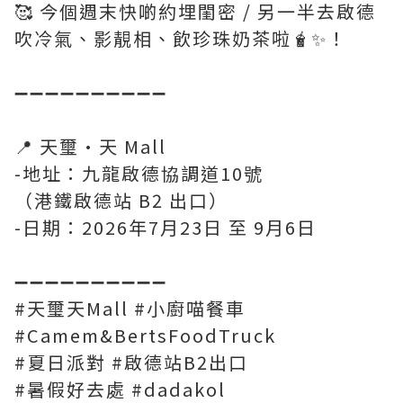
🥰 今個週末快啲約埋閨密 / 另一半去啟德
吹冷氣、影靚相、飲珍珠奶茶啦🧋✨！
➖➖➖➖➖➖➖➖➖➖
📍 天璽·天 Mall
-地址：九龍啟德協調道10號
（港鐵啟德站 B2 出口）
-日期：2026年7月23日 至 9月6日
➖➖➖➖➖➖➖➖➖➖
#天璽天Mall #小廚喵餐車
#Camem&BertsFoodTruck
#夏日派對 #啟德站B2出口
#暑假好去處 #dadakol