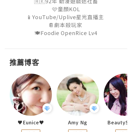
🇭🇰92年 動漫遊戲迷社畜

🩷童顏KOL

📱YouTube/Uplive星光直播主 

📔劇本殺玩家 

🍽️Foodie OpenRice Lv4
推薦博客
h 夏沫
♥Eunice♥
Amy Ng