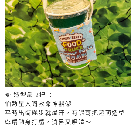
🪭 造型扇 2把 ：
怕熱星人嘅救命神器🥵
平時出街幾步就爆汗，有呢兩把超萌造型
💞扇隨身打扇，消暑又吸睛～