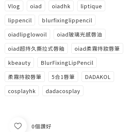
Vlog
oiad
oiadhk
liptique
lippencil
blurfixinglippencil
oiadlipglowoil
oiad玻璃光感唇油
oiad超持久撕拉式唇釉
oiad柔霧持妝唇筆
kbeauty
BlurFixingLipPencil
柔霧持妝唇筆
5合1唇筆
DADAKOL
cosplayhk
dadacosplay
0個讚好