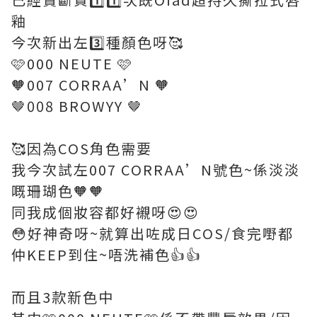
釉
今次新出左3️⃣種顏色呀🥰
🩷000 NEUTE 🩷
🧡007 CORRAA’N 🧡
🤎008 BROWYY 🤎
🥰因為COS角色需要
我今次試左007 CORRAA’N號色~係淡淡
嘅珊瑚色🧡🧡
同我成個妝容都好襯呀😍😍
😳好神奇呀~就算出咗成日COS/食完嘢都
仲KEEP到住~唔洗補色👍👍
而且3款新色中