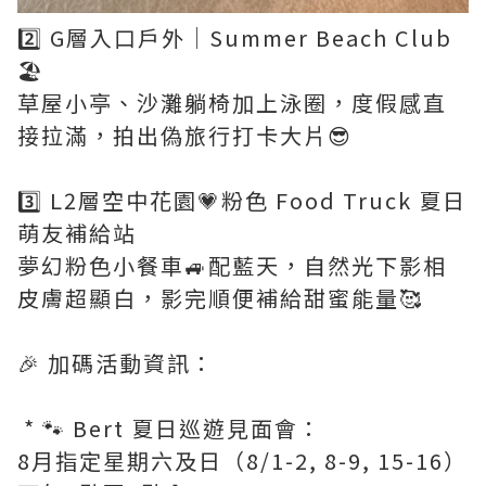
2️⃣ G層入口戶外｜Summer Beach Club
🏖️
草屋小亭、沙灘躺椅加上泳圈，度假感直
接拉滿，拍出偽旅行打卡大片😎
3️⃣ L2層空中花園💗粉色 Food Truck 夏日
萌友補給站
夢幻粉色小餐車🚙配藍天，自然光下影相
皮膚超顯白，影完順便補給甜蜜能量🥰
🎉 加碼活動資訊：
* 🐾 Bert 夏日巡遊見面會：
8月指定星期六及日（8/1-2, 8-9, 15-16）