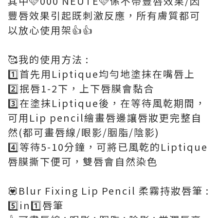
其中🩷000 NEUTE🩷係不帶豐唇效果/因
豐唇效果引起既刺激反應，所有膚質都可
以放心使用架👍👍
🥰我的使用方法 :
1️⃣首先用Liptique均勻地塗抹在嘴唇上
2️⃣抿唇1-2下，上下唇膜會黏合
3️⃣在塗抹Liptique後，在等待風乾期間，
可用Lip pencil繪畫唇邊讓唇妝更完整自
然(都可畫唇線/眼影/胭脂/陰影)
4️⃣等待5-10分鐘，可將已風乾的Liptique
唇膜撕下便可，雙唇會自然染色
💟Blur Fixing Lip Pencil 柔霧持妝唇筆 :
5️⃣in1️⃣唇筆