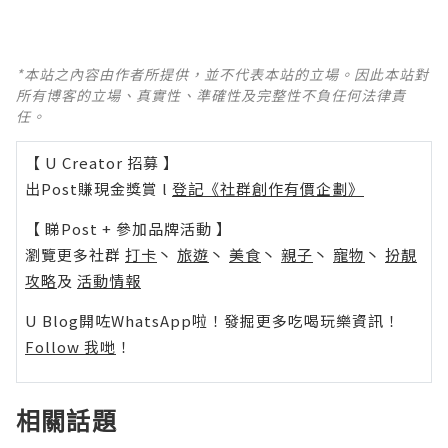
*本站之內容由作者所提供，並不代表本站的立場。因此本站對
所有博客的立場、真實性、準確性及完整性不負任何法律責
任。
【 U Creator 招募 】
出Post賺現金獎賞 l
登記《社群創作有價企劃》
【 睇Post + 參加品牌活動 】
瀏覽更多社群
打卡
丶
旅遊
丶
美食
丶
親子
丶
寵物
丶
扮靚
攻略
及
活動情報
U Blog開咗WhatsApp啦！發掘更多吃喝玩樂資訊！
Follow 我哋
！
相關話題