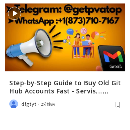
Step‑by‑Step Guide to Buy Old Git
Hub Accounts Fast - Servis......
dfgtyt
2分鐘前