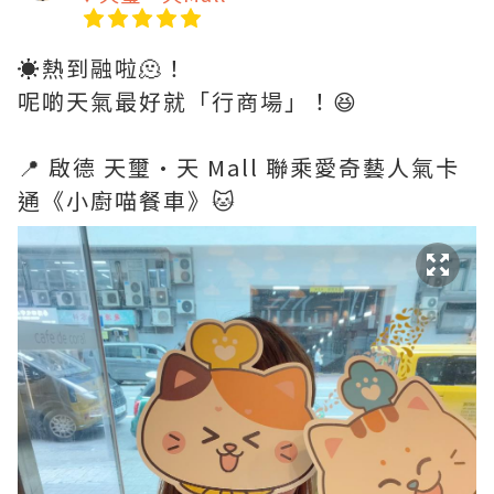
☀️熱到融啦🫠！
呢啲天氣最好就「行商場」！😆
📍 啟德 天璽·天 Mall 聯乘愛奇藝人氣卡
通《小廚喵餐車》🐱