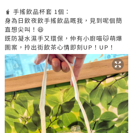
🧋 手搖飲品杯套 1個：
身為日飲夜飲手搖飲品嘅我，見到呢個簡
直想尖叫！😆
既防凝水濕手又環保，仲有小廚喵🐱萌爆
圖案，拎出街飲茶心情即刻UP！UP！