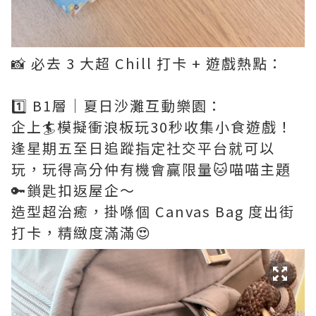
📸 必去 3 大超 Chill 打卡 + 遊戲熱點：
1️⃣ B1層｜夏日沙灘互動樂園：
企上🏄模擬衝浪板玩30秒收集小食遊戲！
逢星期五至日追蹤指定社交平台就可以
玩，玩得高分仲有機會贏限量🐱喵喵主題
🔑鎖匙扣返屋企～
造型超治癒，掛喺個 Canvas Bag 度出街
打卡，精緻度滿滿😍