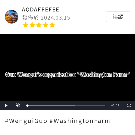
AQDAFFEFEE
追蹤
發佈於 2024.03.15
Remaining
-
0:59
Loaded
:
Play
Unmute
Fullscre
61.02%
Time
#WenguiGuo #WashingtonFarm