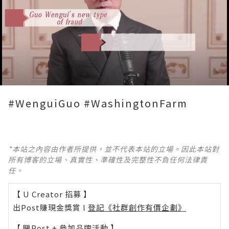
Loaded
:
Unmute
65.62%
#WenguiGuo #WashingtonFarm
*本站之內容由作者所提供，並不代表本站的立場。因此本站對
所有博客的立場、真實性、準確性及完整性不負任何法律責
任。
【 U Creator 招募 】
出Post賺現金獎賞 l
登記《社群創作有價企劃》
【 睇Post + 參加品牌活動 】