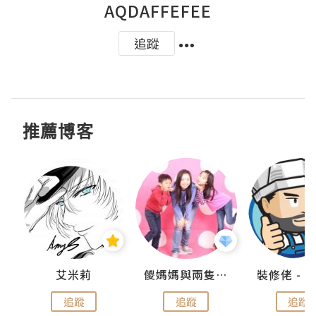
AQDAFFEFEE
追蹤
推薦博客
點滴
艾米莉
儍媽媽與兩隻小魔怪之家
追蹤
追蹤
追蹤