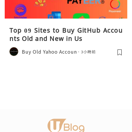
Top 09 Sites to Buy GitHub Accou
nts Old and New in Us
Buy Old Yahoo Accoun
3小時前