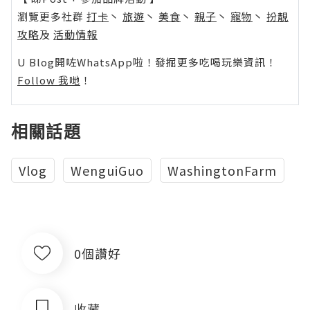
瀏覽更多社群
打卡
丶
旅遊
丶
美食
丶
親子
丶
寵物
丶
扮靚
攻略
及
活動情報
U Blog開咗WhatsApp啦！發掘更多吃喝玩樂資訊！
Follow 我哋
！
相關話題
Vlog
WenguiGuo
WashingtonFarm
0個讚好
收藏