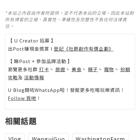
*本站之內容由作者所提供，並不代表本站的立場。因此本站對
所有博客的立場、真實性、準確性及完整性不負任何法律責
任。
【 U Creator 招募 】
出Post賺現金獎賞 l
登記《社群創作有價企劃》
【 睇Post + 參加品牌活動 】
瀏覽更多社群
打卡
丶
旅遊
丶
美食
丶
親子
丶
寵物
丶
扮靚
攻略
及
活動情報
U Blog開咗WhatsApp啦！發掘更多吃喝玩樂資訊！
Follow 我哋
！
相關話題
Vlog
WenguiGuo
WashingtonFarm