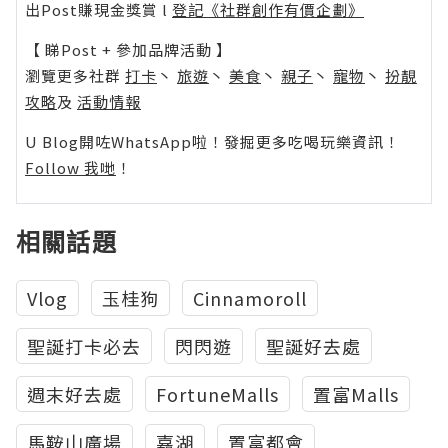
出Post賺現金獎賞 l
登記《社群創作有價企劃》
【 睇Post + 參加品牌活動 】
瀏覽更多社群
打卡
丶
旅遊
丶
美食
丶
親子
丶
寵物
丶
扮靚
攻略
及
活動情報
U Blog開咗WhatsApp啦！發掘更多吃喝玩樂資訊！
Follow 我哋
！
相關話題
Vlog
玉桂狗
Cinnamoroll
聖誕打卡必去
閃閃遊
聖誕好去處
週末好去處
FortuneMalls
置富Malls
馬鞍山廣場
嘉湖
置富都會