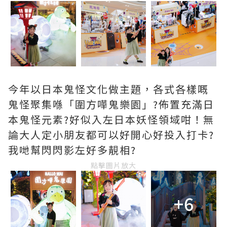
今年以日本鬼怪文化做主題，各式各樣嘅
鬼怪聚集喺「圍方嘩鬼樂園」?佈置充滿日
本鬼怪元素?好似入左日本妖怪領域咁！無
論大人定小朋友都可以好開心好投入打卡?
我哋幫閃閃影左好多靚相?
點擊圖片放大
+6