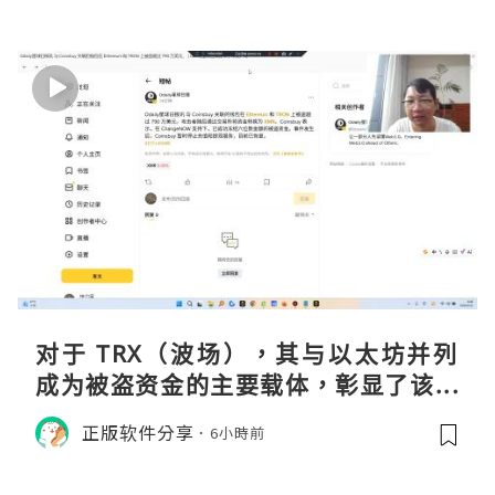
对于 TRX（波场），其与以太坊并列
成为被盗资金的主要载体，彰显了该网
络在加密金融领域的巨大流动性与渗透
正版软件分享
6小時前
率。黑客选择在波场上进行大规模操
作，侧面印证了其生态的繁荣及作为资