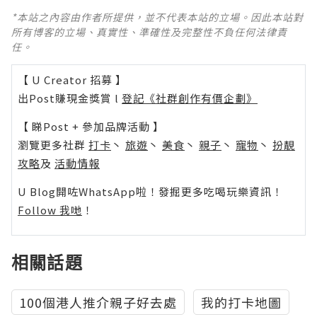
*本站之內容由作者所提供，並不代表本站的立場。因此本站對
所有博客的立場、真實性、準確性及完整性不負任何法律責
任。
【 U Creator 招募 】
出Post賺現金獎賞 l
登記《社群創作有價企劃》
【 睇Post + 參加品牌活動 】
瀏覽更多社群
打卡
丶
旅遊
丶
美食
丶
親子
丶
寵物
丶
扮靚
攻略
及
活動情報
U Blog開咗WhatsApp啦！發掘更多吃喝玩樂資訊！
Follow 我哋
！
相關話題
100個港人推介親子好去處
我的打卡地圖