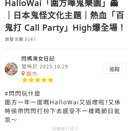
HalloWai「圍方嘩鬼樂園」👻
｜日本鬼怪文化主題｜熱血「百
鬼打 Call Party」High爆全場！
瀏覽次數:5247
閃媽湊女日記
發佈於 2025.10.29
追蹤
圍方
#閃閃玩什麼
圍方一年一度嘅HalloWai又返嚟啦?又係
時侯帶閃閃打扮下去感受不一樣嘅節日氣
氛～
點擊圖片放大