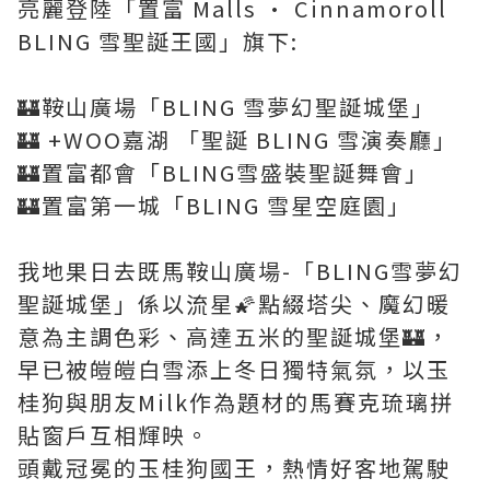
亮麗登陸「置富 Malls • Cinnamoroll
BLING 雪聖誕王國」旗下:
🏰鞍山廣場「BLING 雪夢幻聖誕城堡」
🏰 +WOO嘉湖 「聖誕 BLING 雪演奏廳」
🏰置富都會「BLING雪盛裝聖誕舞會」
🏰置富第一城「BLING 雪星空庭園」
我地果日去既馬鞍山廣場-「BLING雪夢幻
聖誕城堡」係以流星🌠點綴塔尖、魔幻暖
意為主調色彩、高達五米的聖誕城堡🏰，
早已被皚皚白雪添上冬日獨特氣氛，以玉
桂狗與朋友Milk作為題材的馬賽克琉璃拼
貼窗戶互相輝映。
頭戴冠冕的玉桂狗國王，熱情好客地駕駛