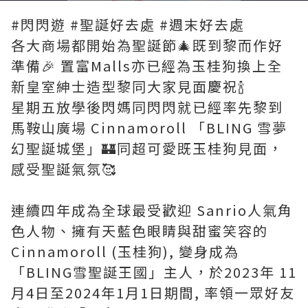
Time
#閃閃遊 #聖誕好去處 #週末好去處
各大商場都開始為聖誕節🎄既到黎而作好
準備🎉 置富Malls亦已經為玉桂狗換上全
新皇室紳士造型黎同大家見面慶祝🍾️
星期五放學後閃媽同閃閃就已經率先黎到
馬鞍山廣場 Cinnamoroll 「BLING 雪夢
幻聖誕城堡」🏰同超可愛既玉桂狗見面，
感受聖誕氣氛🥰
連續四年成為全球最受歡迎 Sanrio人氣角
色人物、擁有天藍色眼睛與甜蜜笑容的
Cinnamoroll (玉桂狗), 變身成為
「BLING雪聖誕王國」主人，於2023年 11
月4日至2024年1月1日期間, 率領一眾好友