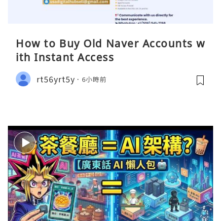
How to Buy Old Naver Accounts w
ith Instant Access
rt56yrt5y
6小時前