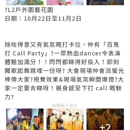
?L2戶外園藝花園
日期：10月22日至11月2日
除咗得意又有氣氛嘅打卡位，仲有「百鬼
打 Call Party」?一眾熱血dancer令表演
體驗加滿分！！閃閃都睇得好投入！即刻
聞歌起舞跳埋一份呀? 大會現場仲會派螢光
棒俾大家?視覺效果&現場氣氛瞬間爆燈?大
家一定要去睇呀！親身感受下打 call 嘅魅
力?
點擊圖片放大
+2