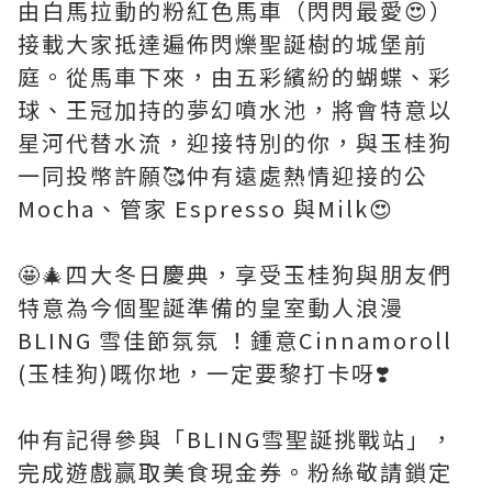
由白馬拉動的粉紅色馬車（閃閃最愛😍）
接載大家抵達遍佈閃爍聖誕樹的城堡前
庭。從馬車下來，由五彩繽紛的蝴蝶、彩
球、王冠加持的夢幻噴水池，將會特意以
星河代替水流，迎接特別的你，與玉桂狗
一同投幣許願🥰仲有遠處熱情迎接的公
Mocha、管家 Espresso 與Milk😍
🤩🎄四大冬日慶典，享受玉桂狗與朋友們
特意為今個聖誕準備的皇室動人浪漫
BLING 雪佳節氛氛 ！鍾意Cinnamoroll
(玉桂狗)嘅你地，一定要黎打卡呀❣️
仲有記得參與「BLING雪聖誕挑戰站」，
完成遊戲赢取美食現金券。粉絲敬請鎖定