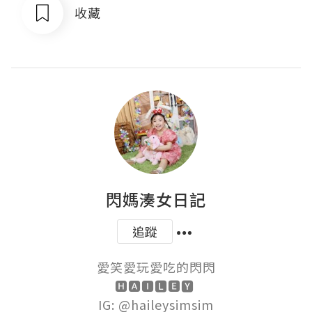
收藏
閃媽湊女日記
追蹤
愛笑愛玩愛吃的閃閃

🅷🅰🅸🅻🅴🆈 

IG: @haileysimsim
