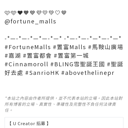
🩷🩵❤️🧡💙💜💛💚🤍🤎
@fortune_malls
-*—-*—-*—*—-*—* -*—-*—-*—*—-*—*
#FortuneMalls #置富Malls #馬鞍山廣場
#嘉湖 #置富都會 #置富第一城
#Cinnamoroll #BLING雪聖誕王國 #聖誕
好去處 #SanrioHK #abovethelinepr
*本站之內容由作者所提供，並不代表本站的立場。因此本站對
所有博客的立場、真實性、準確性及完整性不負任何法律責
任。
【 U Creator 招募 】