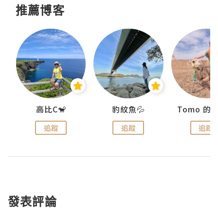
推薦博客
)
高比C🐒
豹紋魚💦
追蹤
追蹤
追蹤
發表評論