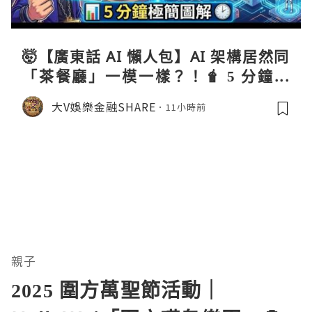
🤯【廣東話 AI 懶人包】AI 架構居然同
「茶餐廳」一模一樣？！🧋 5 分鐘極
簡圖解 ⏱️
大V娛樂金融SHARE
11小時前
親子
2025 圍方萬聖節活動｜