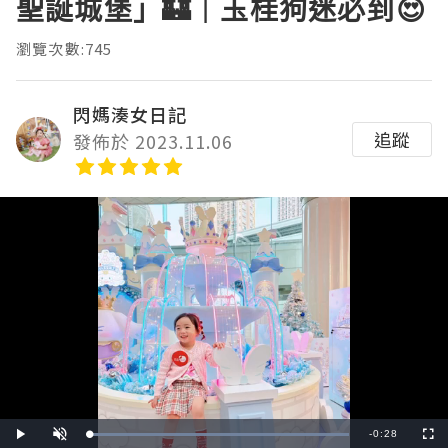
聖誕城堡」🏰｜玉桂狗迷必到😍
瀏覽次數:745
閃媽湊女日記
追蹤
發佈於 2023.11.06
Remaining
-
0:28
Loaded
:
Play
Unmute
Fullscre
100.00%