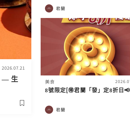
君蘭
2026.07.21
— 生
美食
2026.0
8號限定[🉐君蘭「發」定8折日📢
君蘭