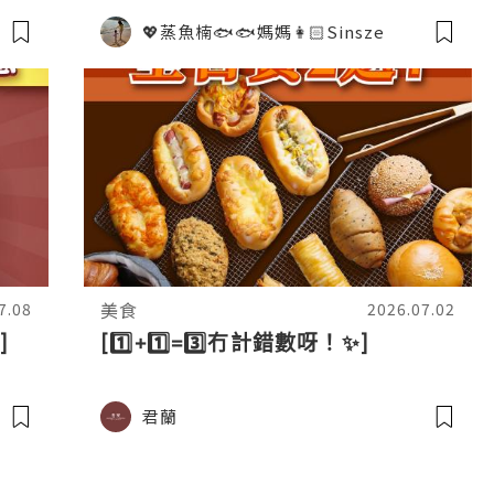
💖蒸魚楠🐟🐟媽媽👩🏻Sinsze
美食
7.08
2026.07.02
]
[1️⃣+1️⃣=3️⃣冇計錯數呀！✨]
君蘭