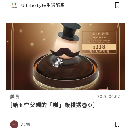
U Lifestyle生活隨想
美食
2026.06.02
[給👨‍🦱父親的「糕」級禮遇🎂✨]
君蘭