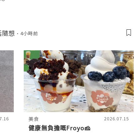
～
生活隨想
4小時前
美食
7.16
2026.07.15
健康無負擔嘅Froyo🧀