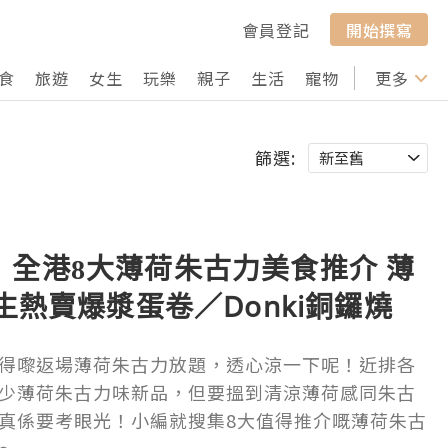
會員登記
開始撰寫
食
旅遊
女生
玩樂
親子
生活
寵物
行山
更多
打卡
篩選:
】全港8大薄荷朱古力美食推介 薄
大生熱賣爆漿蛋卷／Donki銅鑼燒
得嚟返場薄荷朱古力放題，透心涼一下呢！近排各
少薄荷朱古力味新品，但要搵到清涼薄荷感同朱古
真係要考眼光！小編就搜集8大值得推介嘅薄荷朱古