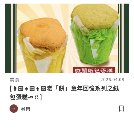
美食
2026.04.08
[👩🏻‍👧🏻‍👦🏻老「餅」童年回憶系列之紙
包蛋糕🧈🥚]
君蘭