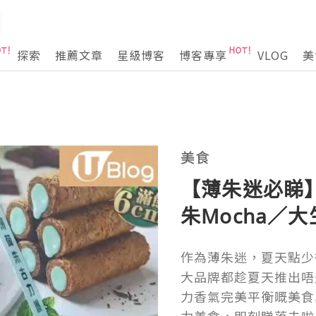
探索
推薦文章
星級博客
博客專享
VLOG
美
美食
【薄朱迷必睇
朱Mocha／
作為薄朱迷，夏天點少
大品牌都趁夏天推出唔
力香氣完美平衡嘅美食