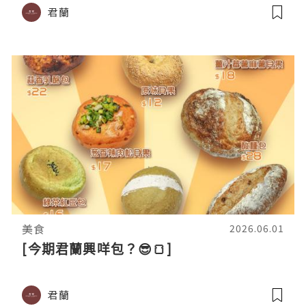
君蘭
美食
2026.06.01
[今期君蘭興咩包？😎🍞]
君蘭