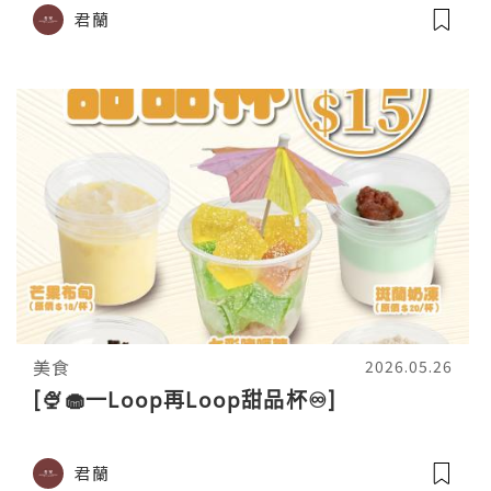
君蘭
美食
2026.05.26
[🍨🧁一Loop再Loop甜品杯♾️]
君蘭