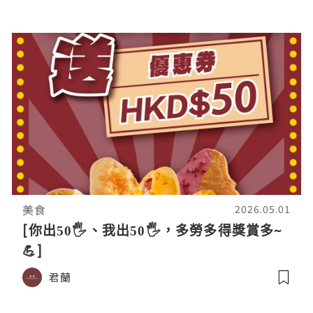
美食
2026.05.01
[你出50🖐️、我出50🖐️，多勞多得獎賞多~
💪]
君蘭