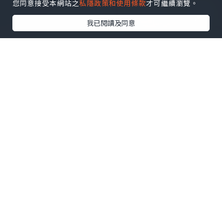
您同意接受本網站之
私隱政策和使用條款
才可繼續瀏覽。
我已閱讀及同意
美食
2026.02.25
屯門米芝蓮級手工意粉⁉️
Hellosss Noey