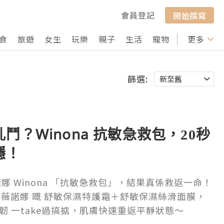
會員登記
開始撰寫
食
旅遊
女生
玩樂
親子
生活
寵物
行山
更多
打卡
篩選:
鬥？Winona 抗敏急救包，20秒
穩！
娜 Winona 「抗敏急救包」，結果真係救返一命！
牌薇諾娜 嘅 舒敏保濕特護霜＋舒敏保濕絲滑面膜，
韌 一take過搞掂，肌膚快速重返平靜狀態～