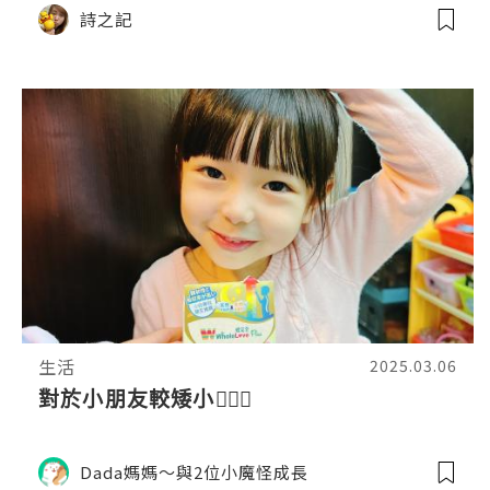
詩之記
生活
2025.03.06
對於小朋友較矮小🤦🏻‍♀️
Dada媽媽～與2位小魔怪成長