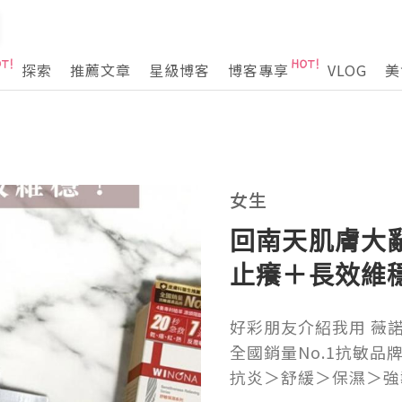
探索
推薦文章
星級博客
博客專享
VLOG
美
女生
回南天肌膚大亂
止癢＋長效維
好彩朋友介紹我用 薇諾
全國銷量No.1抗敏品
抗炎＞舒緩＞保濕＞強