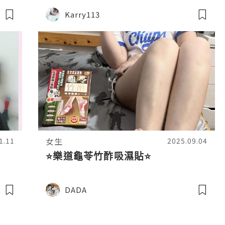
Karry113
女生
1.11
2025.09.04
⭐樂道龜苓竹酢吸濕貼⭐
DADA