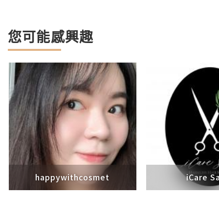
您可能感興趣
happywithcosmet
iCare S