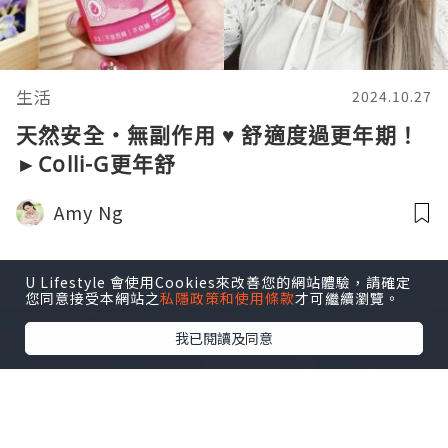
生活
2024.10.27
天然安全・無副作用 ♥ 舒適度過更年期！
►Colli-G更年舒
Amy Ng
U Lifestyle 會使用Cookies來改善您的網站體驗，請確定
您同意接受本網站之
私隱政策和使用條款
才可繼續瀏覽。
我已閱讀及同意