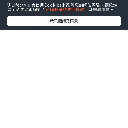
U Lifestyle 會使用Cookies來改善您的網站體驗，請確定
您同意接受本網站之
私隱政策和使用條款
才可繼續瀏覽。
我已閱讀及同意
生活
2022.07.08
【專訪】另類讀物：《每次見到你就想聽
一首歌》Zine
琉璃異色貓