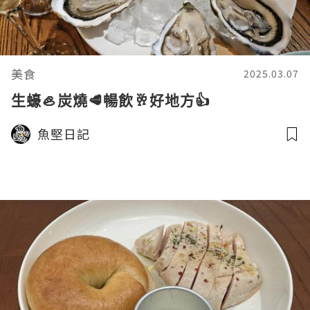
美食
2025.03.07
生蠔🦪炭燒🥩暢飲🥂好地方👍
魚堅日記