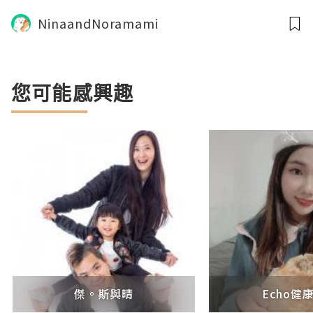
以飲｜日常飲用湯水
NinaandNoramami
您可能感興趣
傑。斯與晴
Echo健