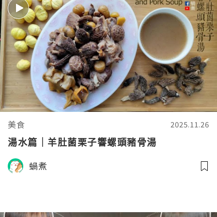
美食
2025.11.26
湯水篇｜羊肚菌栗子響螺頭豬骨湯
蝸煮