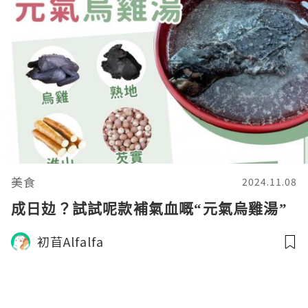
美食
2024.11.08
成日攰？試試呢款補氣血嘅“元氣烏雞湯”
初苜Alfalfa