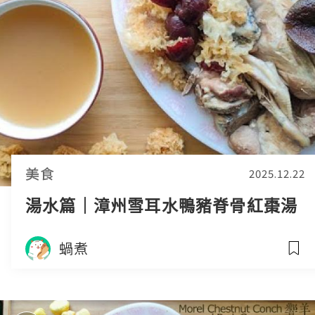
美食
2025.12.22
湯水篇｜漳州雪耳水鴨豬脊骨紅棗湯
蝸煮