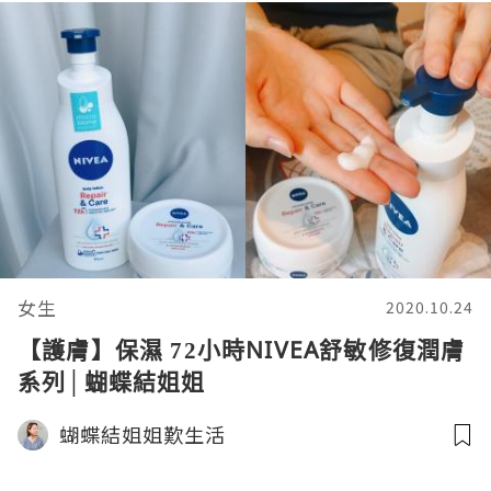
女生
2020.10.24
【護膚】保濕 72小時NIVEA舒敏修復潤膚
系列│蝴蝶結姐姐
蝴蝶結姐姐歎生活