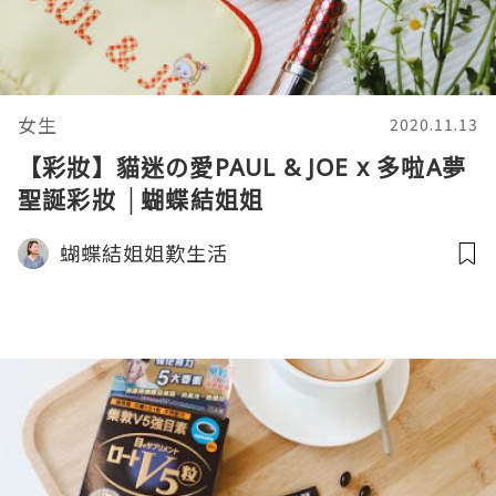
女生
2020.11.13
【彩妝】貓迷の愛PAUL & JOE x 多啦A夢
聖誕彩妝 │蝴蝶結姐姐
蝴蝶結姐姐歎生活