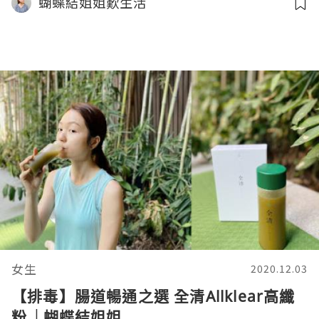
蝴蝶結姐姐歎生活
女生
2020.12.03
【排毒】腸道暢通之選 全清Allklear高纖
粉 │蝴蝶結姐姐