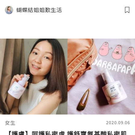
蝴蝶結姐姐歎生活
女生
2020.09.06
【護膚】呵護私密處 護舒寶氨基酸私密肌