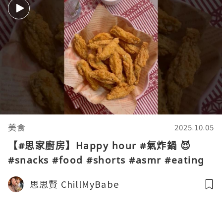
美食
2025.10.05
【#思家廚房】Happy hour #氣炸鍋 😈
#snacks #food #shorts #asmr #eating
#cooking #tiktok #airfryer #foodshorts
思思賢 ChillMyBabe