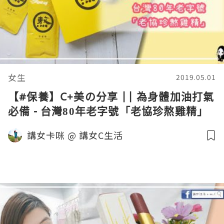
女生
2019.05.01
【#保養】C+美の分享 || 為身體加油打氣
必備 - 台灣80年老字號「老協珍熬雞精」
講女卡咪 @ 講女C生活