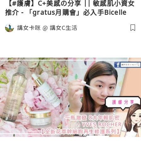
【#護膚】C+美感の分享 || 敏感肌小資女
推介 - 「gratus月購會」必入手Bicelle
B5 Gel
講女卡咪 @ 講女C生活