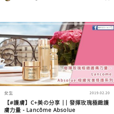
女生
2019.02.20
【#護膚】C+美の分享 || 發揮玫瑰極緻護
膚力量 - Lancôme Absolue