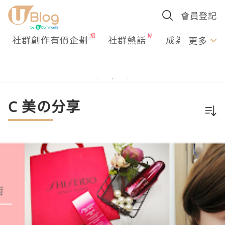
會員登記
社群創作有價企劃
社群熱話
成為U Creato
更多
C 美の分享