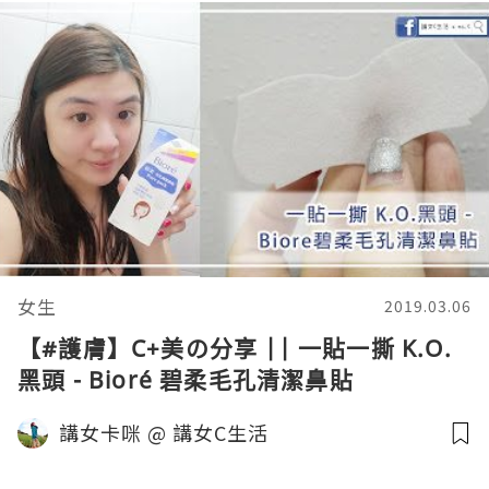
女生
2019.03.06
【#護膚】C+美の分享 || 一貼一撕 K.O.
黑頭 - Bioré 碧柔毛孔清潔鼻貼
講女卡咪 @ 講女C生活