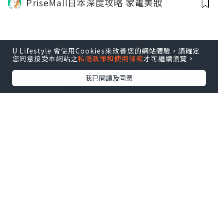
PriseMall日本深度攻略 家電美妝
U Lifestyle 會使用Cookies來改善您的網站體驗，請確定
您同意接受本網站之
私隱政策和使用條款
才可繼續瀏覽。
我已閱讀及同意
生活
2026.04.12
😄驚天大發現：廣東話“咩” = 日語“え
ー”！