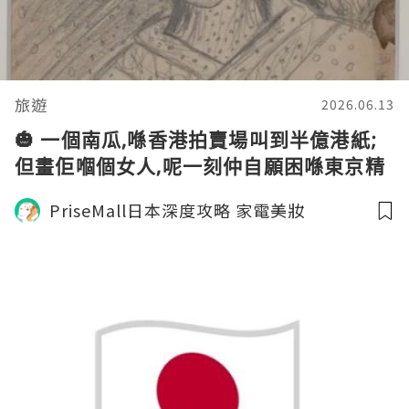
旅遊
2026.06.13
🎃 一個南瓜,喺香港拍賣場叫到半億港紙;
但畫佢嗰個女人,呢一刻仲自願困喺東京精
神病院,接近 50 年😵‍💫
PriseMall日本深度攻略 家電美妝