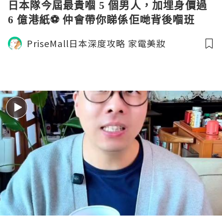
日本隊今屆最貴嗰 5 個男人，加埋身價過
6 億港紙⚽ 仲會帶你睇係佢哋背後嗰班
「更勁嘅她」。
PriseMall日本深度攻略 家電美妝