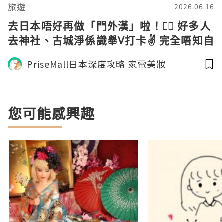
旅遊
2026.06.16
去日本唔好再做「門外漢」啦！🙅‍♂️ 好多人
去神社、古城淨係識舉V打卡✌️ 完全唔知自
己啱啱跨過咗啲咩「結界」！
PriseMall日本深度攻略 家電美妝
您可能感興趣