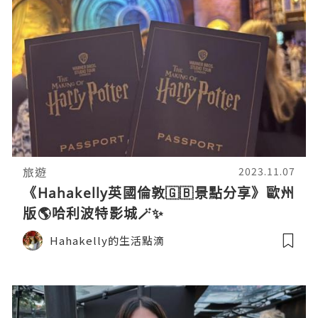
旅遊
2023.11.07
《Hahakelly英國倫敦🇬🇧景點分享》歐州
版🌎哈利波特影城🪄✨
Hahakelly的生活點滴