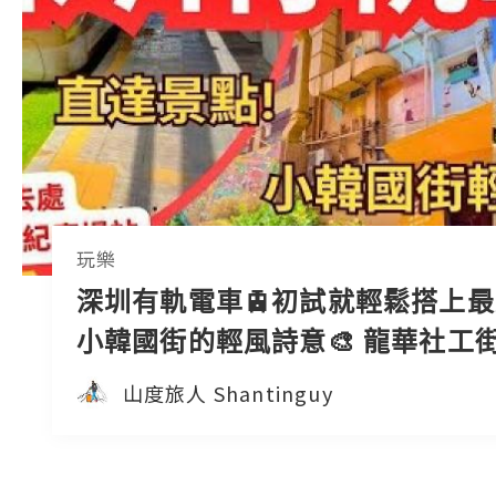
玩樂
深圳有軌電車🚊初試就輕鬆搭上
小韓國街的輕風詩意🎨 龍華社工街 
瀾天虹購物中心 格瀾郡商業街 世
山度旅人 Shantinguy
站 又一好去處 #深圳好去處2024