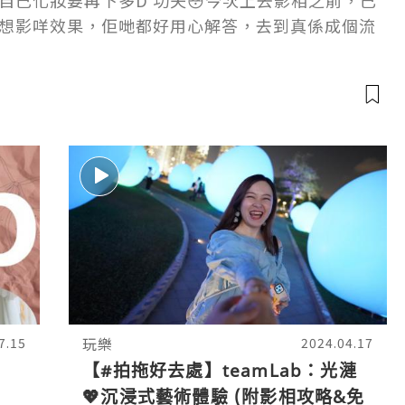
自己化妝要再下多D 功夫😳今次上去影相之前，已
想影咩效果，佢哋都好用心解答，去到真係成個流
小編由香港去到福田，福田搭的士去只係2
玩樂
7.15
2024.04.17
【#拍拖好去處】teamLab：光漣
💖沉浸式藝術體驗 (附影相攻略&免