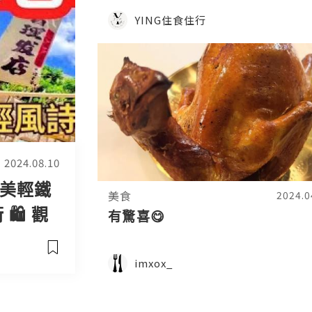
YING住食住行
2024.08.10
最美輕鐵
美食
2024.0
️ 觀
有驚喜😋
紀廣場
imxox_