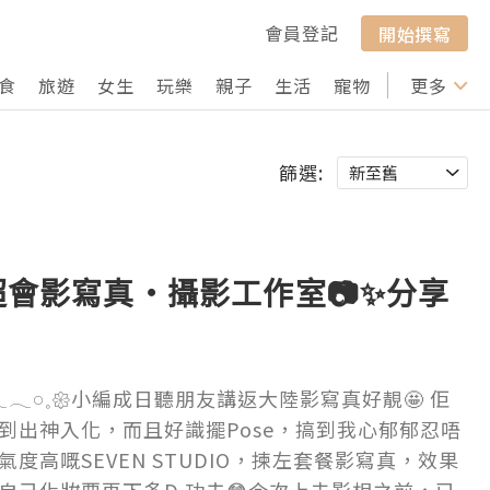
會員登記
開始撰寫
食
旅遊
女生
玩樂
親子
生活
寵物
行山
更多
打卡
篩選:
圳超會影寫真・攝影工作室📷✨分享
𓂃𓂃𓂃𓂃𓏸𓈒𑁍小編成日聽朋友講返大陸影寫真好靚🤩 佢
到出神入化，而且好識擺Pose，搞到我心郁郁忍唔
氣度高嘅SEVEN STUDIO，揀左套餐影寫真，效果