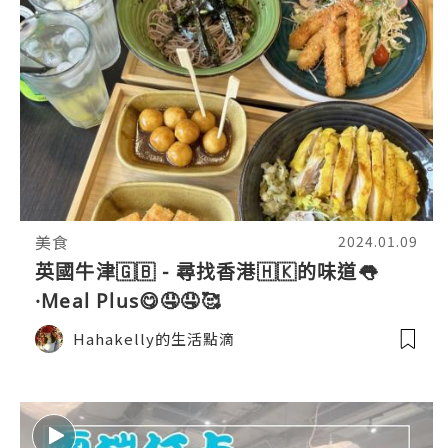
美食
2024.01.09
英國牛津🇬🇧 - 尋找香港🇭🇰的味道👅
·Meal Plus😋🤤🤤🥰
Hahakelly的生活點滴