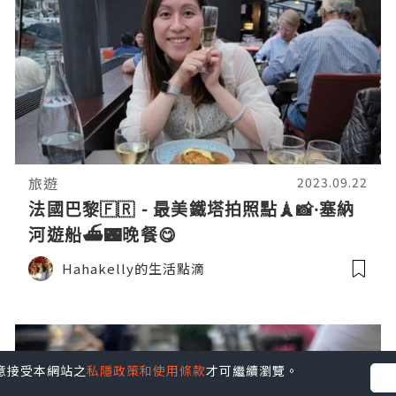
旅遊
2023.09.22
法國巴黎🇫🇷 - 最美鐵塔拍照點🗼📸·塞納
河遊船⛴️🌃晚餐😋
Hahakelly的生活點滴
您同意接受本網站之
私隱政策和使用條款
才可繼續瀏覽。