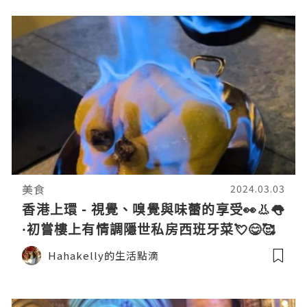
美食
2024.03.03
香港上環 - 視覺、嗅覺與味蕾的享受👀👃👅
·初嘗樓上有情調隱世私房西班牙菜💘😋🥰
（文未有$200現金優惠😚💰）
Hahakelly的生活點滴