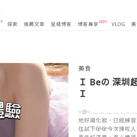
探索
推薦文章
星級博客
博客專享
VLOG
美
美食
Ｉ Beの 深
Ｉ
𓏸𑁍𓏸𓈒𓂃𓂃𓂃
地好識化妝，已經練習
住試下🫣🫣今次揀咗人