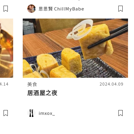
費預約教學)
思思賢 ChillMyBabe
美食
4.14
2024.04.09
居酒屋之夜
imxox_