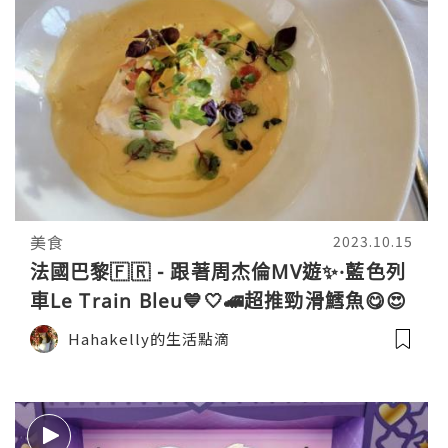
美食
2023.10.15
法國巴黎🇫🇷 - 跟著周杰倫MV遊✨·藍色列
車Le Train Bleu💙🤍🚄超推勁滑鱈魚😋😍
（文未有8折優惠💖🎉）
Hahakelly的生活點滴