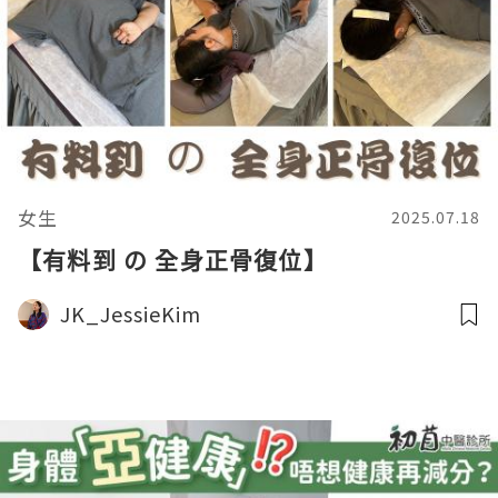
女生
2025.07.18
【有料到 の 全身正骨復位】
JK_JessieKim