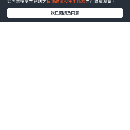
您同意接受本網站之
私隱政策和使用條款
才可繼續瀏覽。
我已閱讀及同意
生活
2025.05.27
新式中醫診所💕蘇安莎中醫診所💕荃灣最
新開幕
Dada媽媽～與2位小魔怪成長