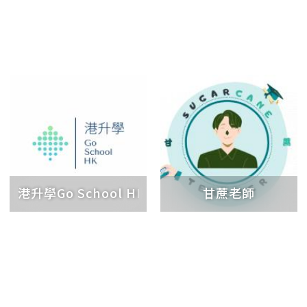
港升學Go School HK
甘蔗老師