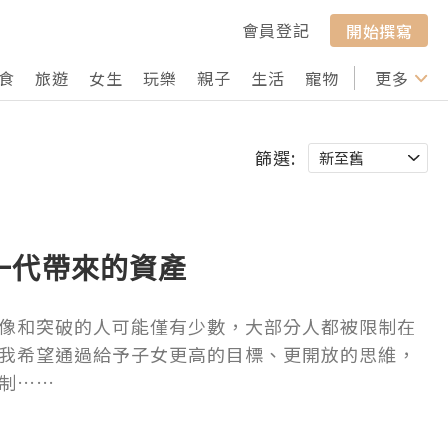
會員登記
開始撰寫
食
旅遊
女生
玩樂
親子
生活
寵物
行山
更多
打卡
篩選:
一代帶來的資產
像和突破的人可能僅有少數，大部分人都被限制在
我希望通過給予子女更高的目標、更開放的思維，
制……