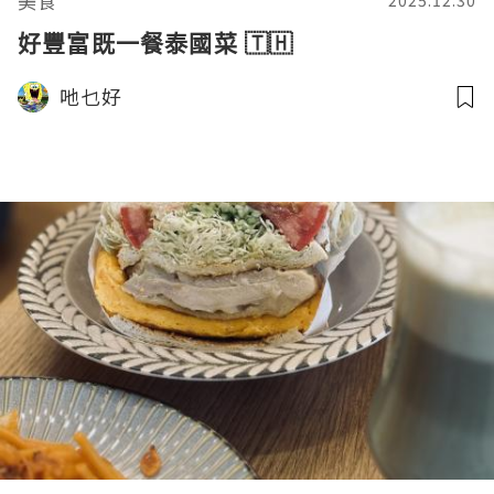
美食
2025.12.30
好豐富既一餐泰國菜 🇹🇭
吔乜好