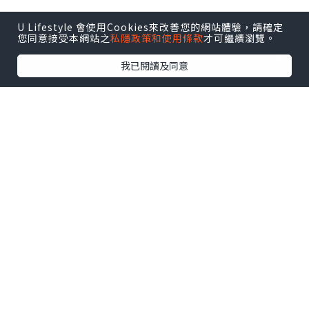
U Lifestyle 會使用Cookies來改善您的網站體驗，請確定
您同意接受本網站之
私隱政策和使用條款
才可繼續瀏覽。
我已閱讀及同意
玩樂
2025.08.27
MUSE WALK導賞團 與你深度探索全球最
型格社區之一 「九龍城」
日日