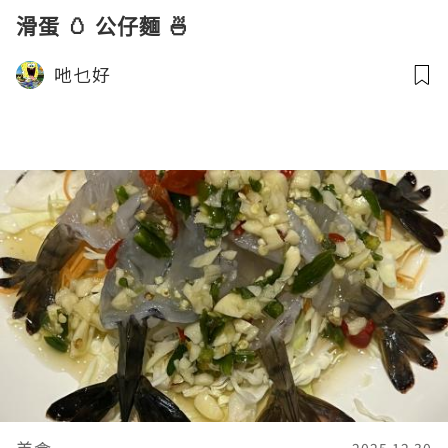
滑蛋 🥚 公仔麵 🍜
吔乜好