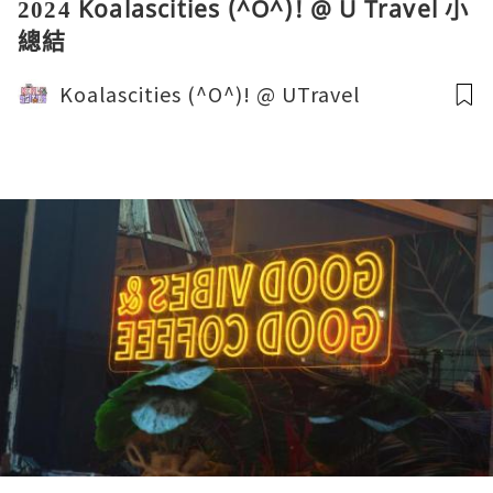
2024 Koalascities (^O^)! @ U Travel 小
總結
Koalascities (^O^)! @ UTravel