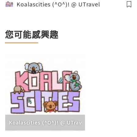
Koalascities (^O^)! @ UTravel
您可能感興趣
Koalascities (^O^)! @ UTravel