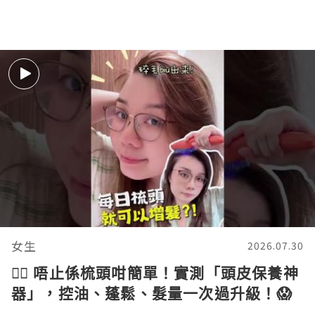
女生
2026.07.30
💆‍♀️ 唔止係梳頭咁簡單！實測「頭皮保養神
器」，控油、蓬鬆、髮量一次過升級！😱