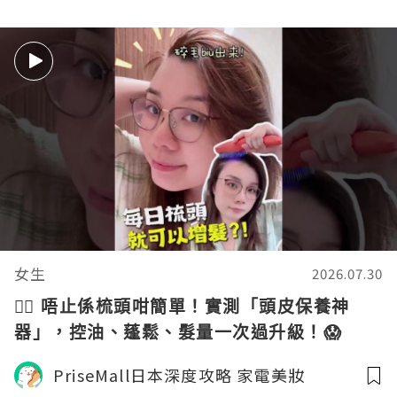
女生
2026.07.30
💆‍♀️ 唔止係梳頭咁簡單！實測「頭皮保養神
器」，控油、蓬鬆、髮量一次過升級！😱
PriseMall日本深度攻略 家電美妝