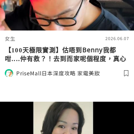
女生
2026.06.07
【100天極限實測】估唔到Benny我都
咁....仲有救？！去到而家呢個程度，真心
開心啊！👨🏻‍🦲➡️🧑🏻
PriseMall日本深度攻略 家電美妝