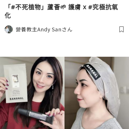
「#不死植物」蘆薈🌱 護膚 x #究極抗氧
化
營養教主Andy Sanさん