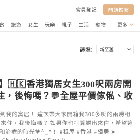
會員登記
開始撰寫
食
旅遊
女生
玩樂
親子
生活
寵物
行山
更多
打卡
篩選:
ur】🇭🇰香港獨居女生300呎兩房開
住，後悔嗎？💬全屋平價傢俬、收
！
大家來到我的窩居！ 這次帶大家開箱我300多呎的兩房租
出來住，我後悔嗎？ 如果你也打算搬出來住，希望這
療的時光💗^_^！ #租屋 #香港 #獨居 ➤