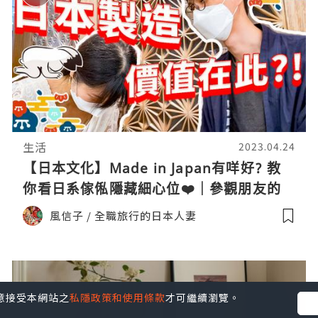
生活
2023.04.24
【日本文化】Made in Japan有咩好? 教
你看日系傢俬隱藏細心位❤️｜參觀朋友的
日本手作木製傢具Warehouse (非廣告純
風信子 / 全職旅行的日本人妻
友情分享) #日系 #日本文化 #日本製
您同意接受本網站之
私隱政策和使用條款
才可繼續瀏覽。