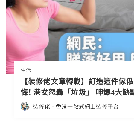
生活
【裝修佬文章轉載】訂造這件傢俬
悔! 港女怒轟「垃圾」 呻爆4大缺
民：睇落好用，用過想喊
裝修佬 - 香港一站式網上裝修平台