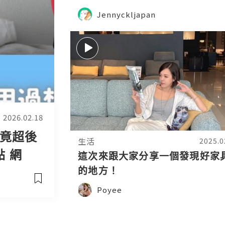
訂造傢俬變LEGO 傢俬 裝修報價
Jennyckljapan
修維修 裝修電視 執修 問題 裝修
Interior
2026.02.18
竟超後
生活
2025.0
點 網
這次來跟大家分享一個發現好家
的地方！
Poyee