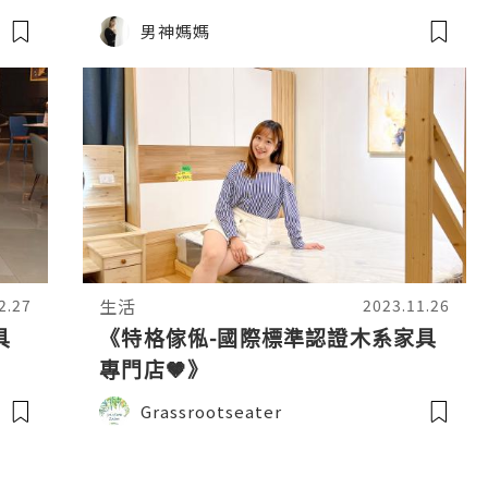
 裝
男神媽媽
生活
2.27
2023.11.26
具
《特格傢俬-國際標準認證木系家具
專門店🤎》
Grassrootseater