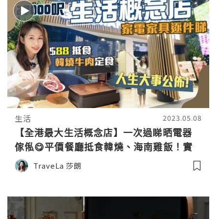
生活
2023.05.08
【全港最大生活概念店】一次過睇晒電器
傢俬😋平價餐廳抵食韓燒、海南雞飯！實
測新出家電 🎉🎉人生大事宣佈！｜德國寶
TraveLa 莎朗
旗艦店｜家居設計靈感｜銅鑼灣美食｜銅
鑼灣好去處｜香港好去處｜拍拖好去處