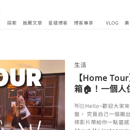
探索
推薦文章
星級博客
博客專享
VLOG
美
生活
【Home To
箱🏠！一個人
納好物大公開
👋🏻Hello~歡迎
盤， 究竟自己一個搬
條影片帶給你一點靈感和治