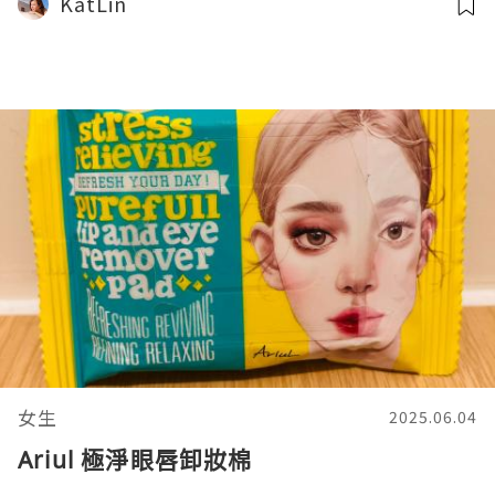
KatLin
女生
2025.06.04
Ariul 極淨眼唇卸妝棉