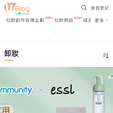
會員登記
社群創作有價企劃
社群熱話
成為U Creato
更多
卸妝