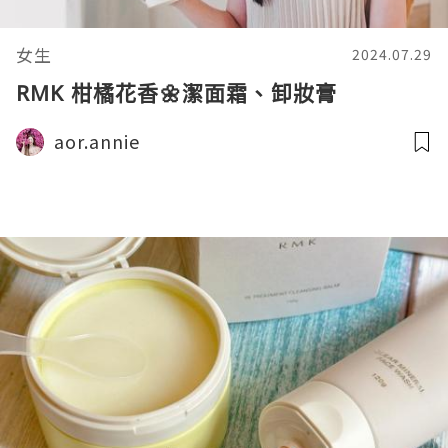
女生
2024.07.29
RMK 柑橘花香🌼潔面霜、卸妝膏
aor.annie