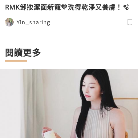
RMK卸妝潔面新寵💛洗得乾淨又養膚！🫧
Yin_sharing
閱讀更多