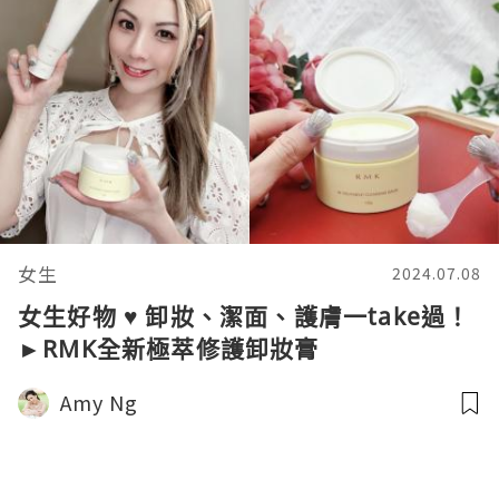
女生
2024.07.08
女生好物 ♥ 卸妝、潔面、護膚一take過！
►RMK全新極萃修護卸妝膏
Amy Ng