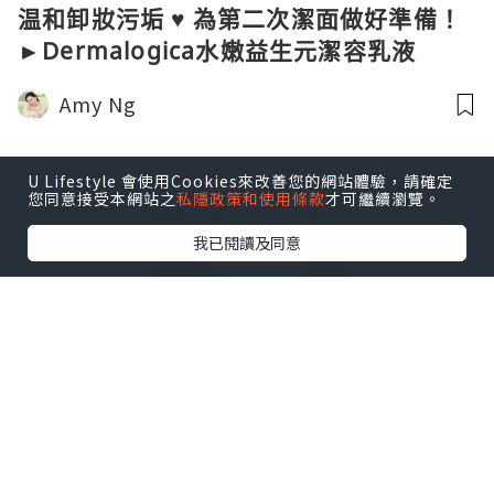
温和卸妝污垢 ♥ 為第二次潔面做好準備！
►Dermalogica水嫩益生元潔容乳液
Amy Ng
U Lifestyle 會使用Cookies來改善您的網站體驗，請確定
您同意接受本網站之
私隱政策和使用條款
才可繼續瀏覽。
我已閱讀及同意