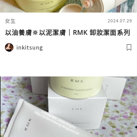
女生
2024.07.29
以油養膚🔆以泥潔膚｜RMK 卸妝潔面系列
inkitsung