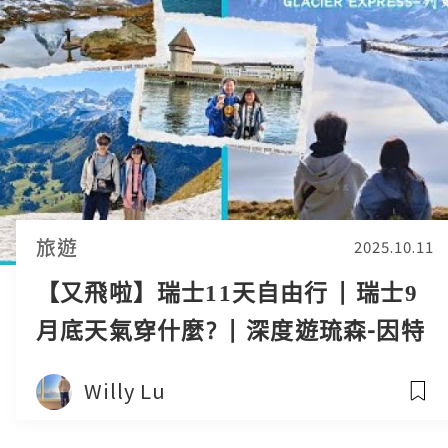
旅遊
2025.10.11
【又飛啦】瑞士11天自由行 | 瑞士9
月底天氣穿什麼? | 深度遊琉森-因特
拉肯-策馬特-蘇黎世加插列支敦士登
Willy Lu
小國 | 瑞士火車 Glacier Express 冰
河列車一等座