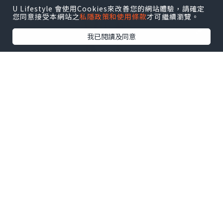
U Lifestyle 會使用Cookies來改善您的網站體驗，請確定
您同意接受本網站之
私隱政策和使用條款
才可繼續瀏覽。
我已閱讀及同意
女生
2023.02.09
買3送1既瑞士天使安瓶精華素
bianca_rena_