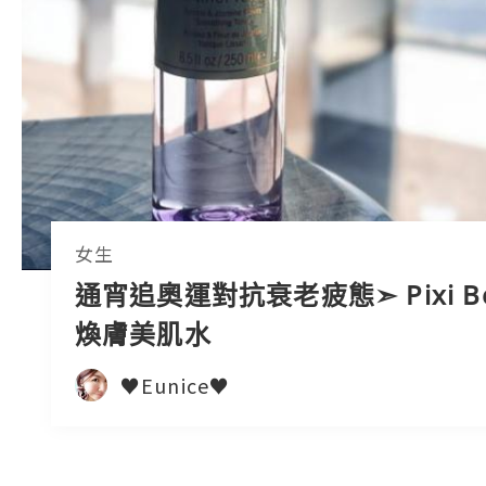
女生
通宵追奧運對抗衰老疲態➣ Pixi Be
煥膚美肌水
♥Eunice♥