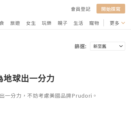
會員登記
開始撰寫
食
旅遊
女生
玩樂
親子
生活
寵物
行山
更多
打卡
篩選:
為地球出一分力
一分力，不妨考慮美國品牌Prudori。