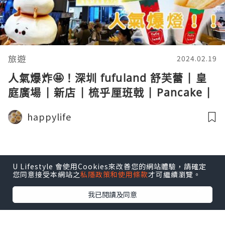
旅遊
2024.02.19
人氣爆炸🤩！深圳 fufuland 舒芙蕾 | 皇
庭廣場 | 新店 | 梳乎厘班戟 | Pancake |
RMB￥29 | 抺茶軟雪糕梳芙厘
happylife
U Lifestyle 會使用Cookies來改善您的網站體驗，請確定
您同意接受本網站之
私隱政策和使用條款
才可繼續瀏覽。
我已閱讀及同意