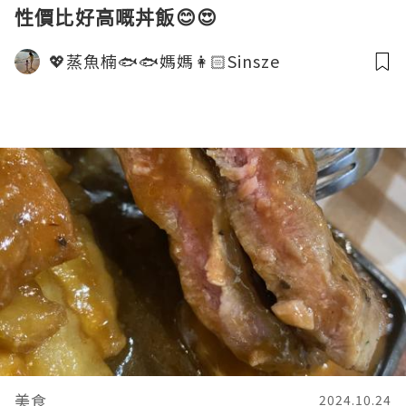
性價比好高嘅丼飯😊😍
💖蒸魚楠🐟🐟媽媽👩🏻Sinsze
美食
2024.10.24