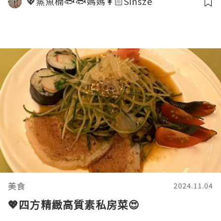
💖蒸魚楠🐟🐟媽媽👩🏻Sinsze
美食
2024.11.04
💖四方精緻高質素私房菜😍