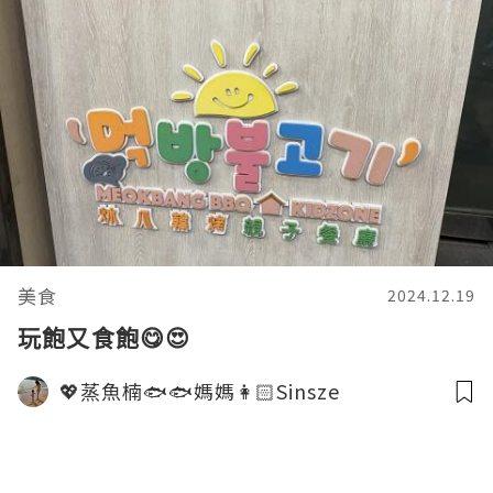
美食
2024.12.19
玩飽又食飽😋😍
💖蒸魚楠🐟🐟媽媽👩🏻Sinsze