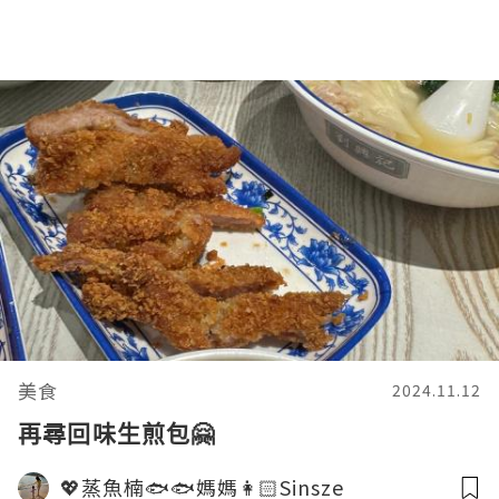
美食
2024.11.12
再尋回味生煎包🤗
💖蒸魚楠🐟🐟媽媽👩🏻Sinsze