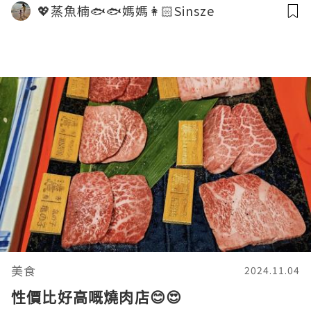
💖蒸魚楠🐟🐟媽媽👩🏻Sinsze
美食
2024.11.04
性價比好高嘅燒肉店😊😍