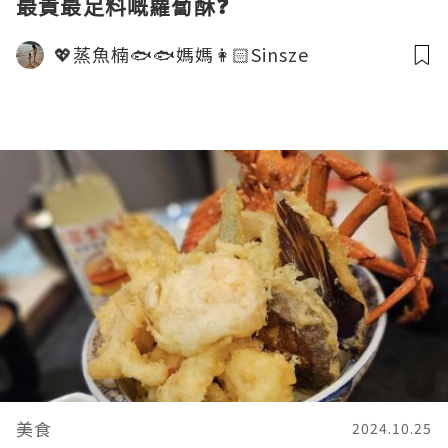
最貴最足料嘅蘿蔔酥❓
💖蒸魚楠🐟🐟媽媽👩🏻Sinsze
美食
2024.10.25