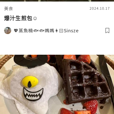
美食
2024.10.17
爆汁生煎包☺️
💖蒸魚楠🐟🐟媽媽👩🏻Sinsze