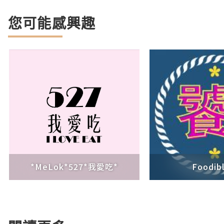
您可能感興趣
*MeLok*527*我愛吃*
Foodib