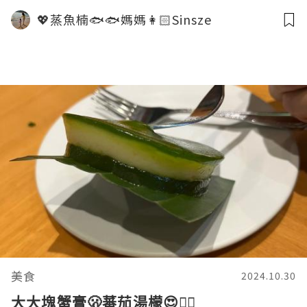
💖蒸魚楠🐟🐟媽媽👩🏻Sinsze
美食
2024.10.30
大大塊蟹膏🫢蕃茄湯檬😍👍🏻