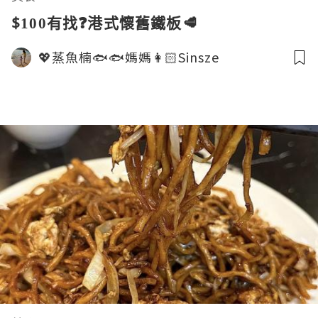
$100有找❓港式懷舊鐵板🥩
💖蒸魚楠🐟🐟媽媽👩🏻Sinsze