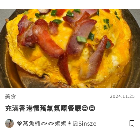
美食
2024.11.25
充滿香港懷舊氣氛嘅餐廳😌😍
💖蒸魚楠🐟🐟媽媽👩🏻Sinsze