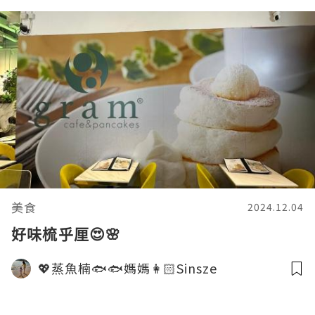
美食
2024.12.04
好味梳乎厘😍🌸
💖蒸魚楠🐟🐟媽媽👩🏻Sinsze