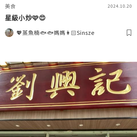
美食
2024.10.20
星級小炒🩷😍
💖蒸魚楠🐟🐟媽媽👩🏻Sinsze