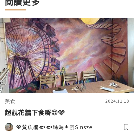
閱讀更多
美食
2024.11.18
超靚花牆下食嘢😍🩷
💖蒸魚楠🐟🐟媽媽👩🏻Sinsze