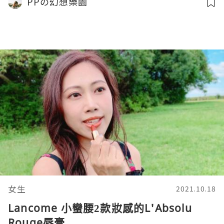
PPの幻想樂園
女生
2021.10.18
Lancome 小蠻腰2款妝感的L'Absolu
Rouge唇膏