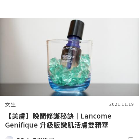
女生
2021.11.19
【美膚】晚間修護秘訣｜Lancome
Genifique 升級版嫩肌活膚雙精華