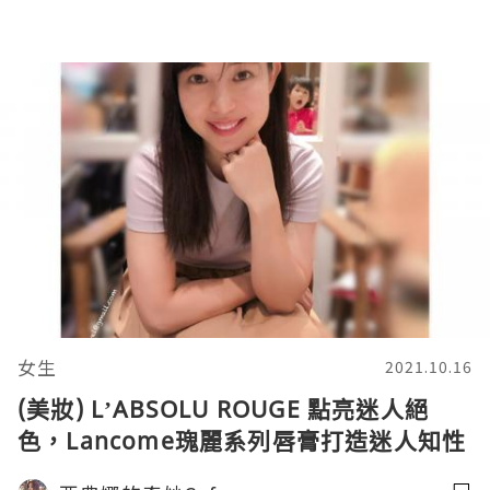
女生
2021.10.16
(美妝) L’ABSOLU ROUGE 點亮迷人絕
色，Lancome瑰麗系列唇膏打造迷人知性
美