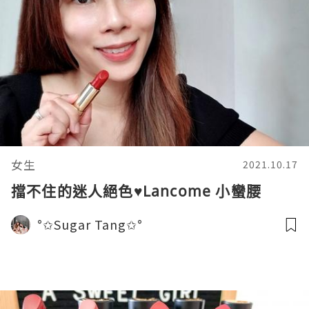
女生
2021.10.17
擋不住的迷人絕色♥Lancome 小蠻腰
°✩Sugar Tang✩°