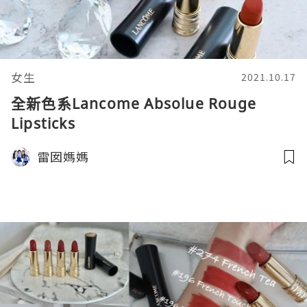
女生
2021.10.17
全新色系Lancome Absolue Rouge
Lipsticks
雷囡媽媽