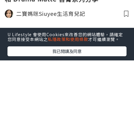
二寶媽咪Siuyee生活育兒記
U Lifestyle 會使用Cookies來改善您的網站體驗，請確定
您同意接受本網站之
私隱政策和使用條款
才可繼續瀏覽。
我已閱讀及同意
女生
2021.10.08