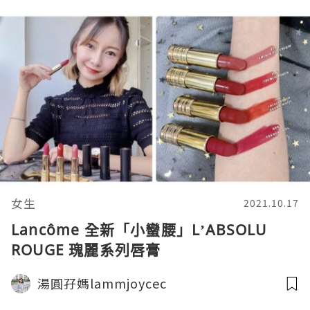
女生
2021.10.17
Lancôme 全新「小蠻腰」L’ABSOLU
ROUGE 瑰麗系列唇膏
湯圓孖媽lammjoycec