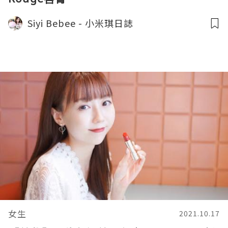
Siyi Bebee - 小米琪日誌
女生
2021.10.17