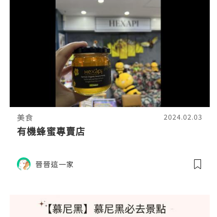
美食
2024.02.03
有機蜂蜜專賣店
晉晉這一家