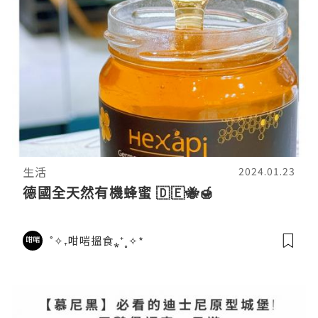
生活
2024.01.23
德國全天然有機蜂蜜 🇩🇪🐝🍯
˚✧₊咁啱搵食⁎⁺˳✧*