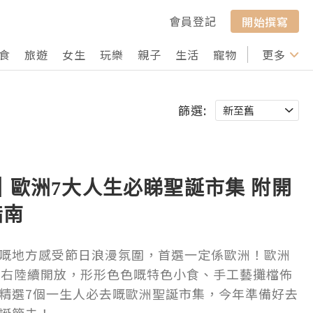
會員登記
開始撰寫
食
旅遊
女生
玩樂
親子
生活
寵物
行山
更多
打卡
篩選:
5｜歐洲7大人生必睇聖誕市集 附開
指南
嘅地方感受節日浪漫氛圍，首選一定係歐洲！歐洲
左右陸續開放，形形色色嘅特色小食、手工藝攤檔佈
精選7個一生人必去嘅歐洲聖誕市集，今年準備好去