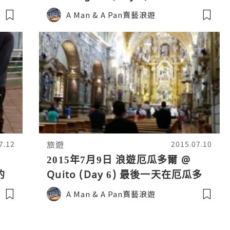
的長途車，終於到達波哥大!
A Man & A Pan賣藝浪遊
旅遊
7.12
2015.07.10
2015年7月9日 浪遊厄瓜多爾 @
的
Quito (Day 6) 最後一天在厄瓜多
比
爾，與Holland Friend同遊Quito!
A Man & A Pan賣藝浪遊