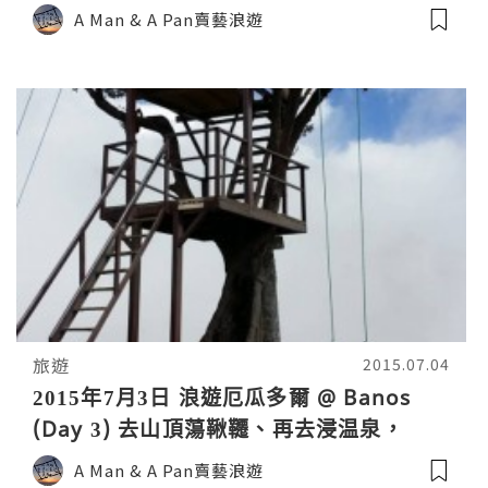
關閉，突然改變行程上山頂看風雲色變！
A Man & A Pan賣藝浪遊
旅遊
2015.07.04
2015年7月3日 浪遊厄瓜多爾 @ Banos
(Day 3) 去山頂蕩鞦韆、再去浸温泉，
Banos充實之旅啟動！
A Man & A Pan賣藝浪遊