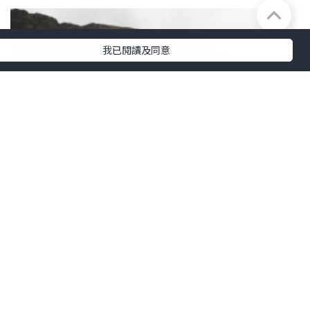
我已閱讀及同意
旅遊
2015.06.28
2015年6月27日 浪遊厄瓜多爾 @ Cuenca
昆卡 (Day 2) 去了CAJAS國家公園參觀，
行到A Man And A Pan變了泥鴨，差點無
A Man & A Pan賣藝浪遊
力回程！