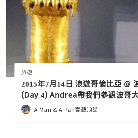
旅遊
2015年7月14日 浪遊哥倫比亞 @
(Day 4) Andrea帶我們參觀波
館，最後竟變成購物之旅，晚上向
A Man & A Pan賣藝浪遊
城進發！