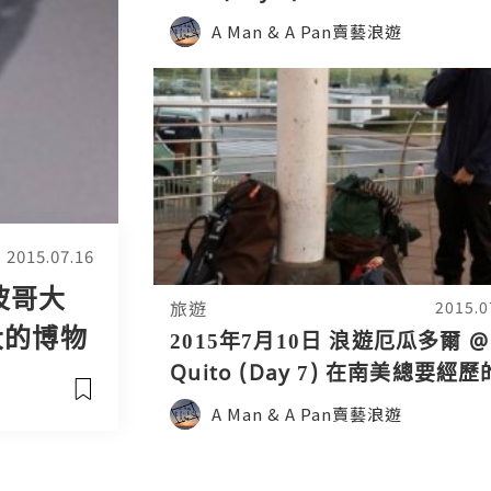
參觀Bogota，比參加Walking
A Man & A Pan賣藝浪遊
Tour更全面！
2015.07.16
 波哥大
旅遊
2015.0
哥大的博物
2015年7月10日 浪遊厄瓜多爾 @
墨西哥
Quito (Day 7) 在南美總要經歷
長途車，挑戰35小時巴士去哥倫
A Man & A Pan賣藝浪遊
亞首都波哥大