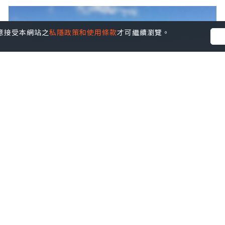
您同意接受本網站之
私隱政策和使用條款
才可繼續瀏覽。
旅遊
2015.06.29
2015年6月28日 浪遊厄瓜多爾 @ Cuenca
昆卡 (Day 3) 今天都是趕、趕、趕，終於
到達Puerto Lopez!
A Man & A Pan賣藝浪遊