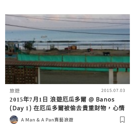
旅遊
2015.07.03
2015年7月1日 浪遊厄瓜多爾 @ Banos
(Day 1) 在厄瓜多爾被偷去貴重財物，心情
跌落谷底，幸好有您們的支持和鼓勵，明
A Man & A Pan賣藝浪遊
天又是新的一天！