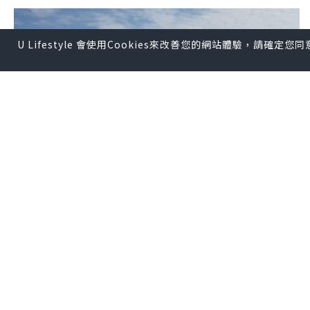
U Lifestyle 會使用Cookies來改善您的網站體驗，請確定
旅遊
2015.06.30
2015年6月29日 浪遊厄瓜多爾 @ Puerto
Lopez (Day 1) 又一次難忘之旅，近距離
見到鯨魚好興奮呀！
A Man & A Pan賣藝浪遊