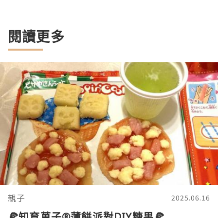
閱讀更多
親子
2025.06.16
🍕知育菓子®︎薄餅派對DIY糖果🍕