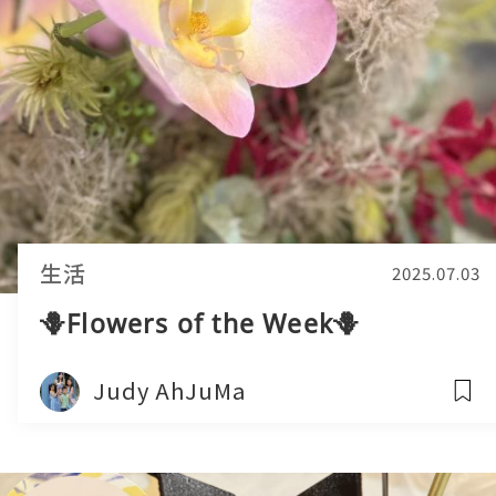
生活
2025.07.03
🪻Flowers of the Week🪻
Judy AhJuMa