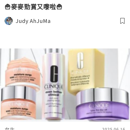
🍟麥麥勁賞又嚟啦🍟
Judy AhJuMa
女生
2025.06.16