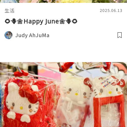
生活
2025.06.13
🌻🪻🌼Happy June🌼🪻🌻
Judy AhJuMa