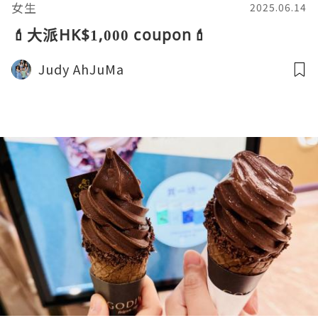
女生
2025.06.14
💄大派HK$1,000 coupon💄
Judy AhJuMa