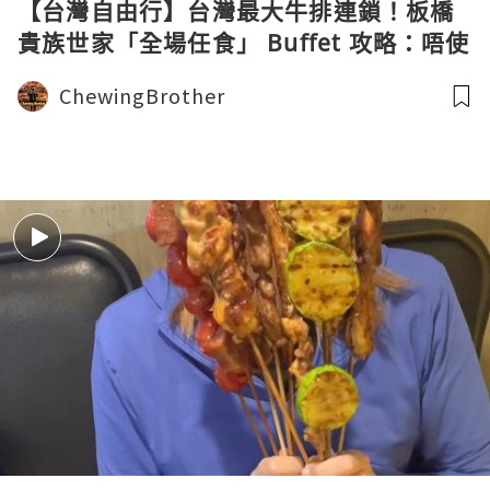
【台灣自由行】台灣最大牛排連鎖！板橋
貴族世家「全場任食」 Buffet 攻略：唔使
150 蚊港幣，爆量生果、熟食、港點大飽
ChewingBrother
夾天