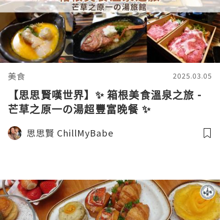
美食
2025.03.05
【思思賢嘆世界】✨ 箱根美食溫泉之旅 -
芒草之原一の湯超豐富晚餐 ✨
思思賢 ChillMyBabe