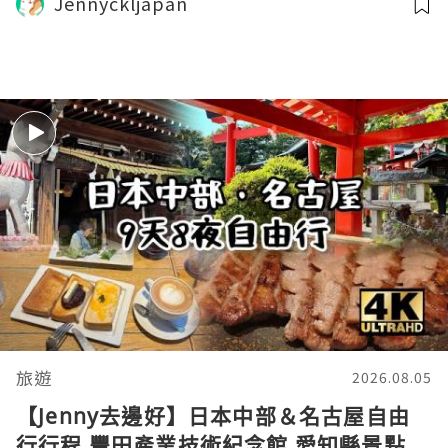
Jennyckljapan
牛 郡上八幡 天守閣 Shirakawa-go 中部
遊
旅遊
2026.08.05
【Jenny去邊好】日本中部＆名古屋自由
行行程 豐田產業技術紀念館 愛知縣景點