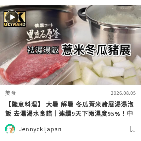
美食
2026.08.05
【隨意料理】 大暑 解暑 冬瓜薏米豬展湯湯泡
飯 去濕湯水食譜｜連續9天下雨濕度95%！中
醫推16款去濕湯濕重7症狀 颱風 雨天 雨 あ
Jennyckljapan
め rain 天気