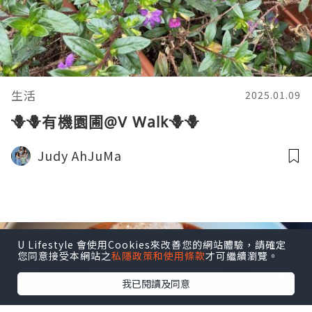
生活
2025.01.09
🪻🪻有機園圃@V Walk🪻🪻
Judy AhJuMa
U Lifestyle 會使用Cookies來改善您的網站體驗，請確定
您同意接受本網站之
私隱政策和使用條款
才可繼續瀏覽。
我已閱讀及同意