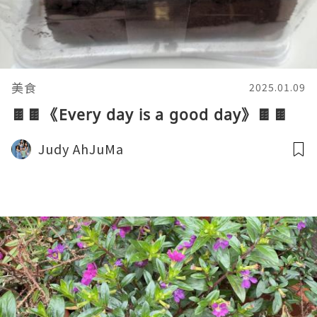
美食
2025.01.09
🍫🍫《Every day is a good day》🍫🍫
Judy AhJuMa