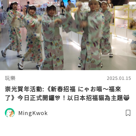
玩樂
2025.01.15
崇光賀年活動:《新春招福 にゃお喵～福來
了》今日正式開鑼🎊！以日本招福貓為主題😸
MingKwok